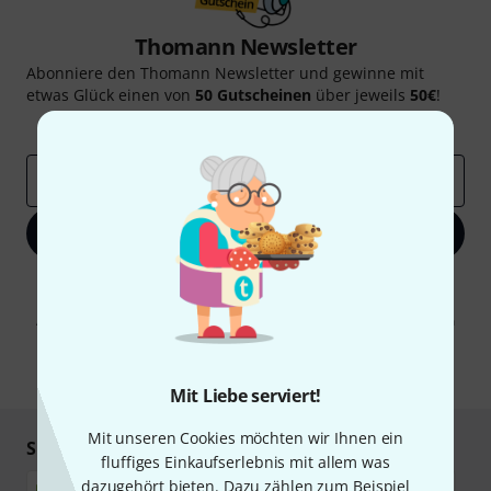
Thomann Newsletter
Abonniere den Thomann Newsletter und gewinne mit
etwas Glück einen von
50 Gutscheinen
über jeweils
50€
!
Inspirierende Beiträge
Deals
Thomann Insights
E-Mail-Adresse
*
Jetzt anmelden
Mit Klick auf „Jetzt anmelden“ stimmen Sie dem Erhalt von E-Mail-
Werbung und einer Messung des E-Mail-Nutzungsverhaltens zu. Die
Abmeldung ist jederzeit möglich. Weitere Informationen finden Sie in
unseren
Datenschutzhinweisen
.
* Pflichtfeld
Mit Liebe serviert!
Mit unseren Cookies möchten wir Ihnen ein
Sicher einkaufen & bezahlen
fluffiges Einkaufserlebnis mit allem was
dazugehört bieten. Dazu zählen zum Beispiel