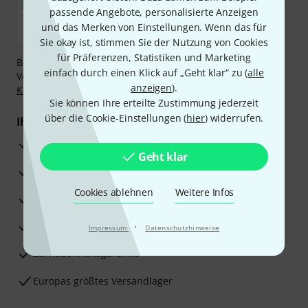
passende Angebote, personalisierte Anzeigen
und das Merken von Einstellungen. Wenn das für
Sie okay ist, stimmen Sie der Nutzung von Cookies
für Präferenzen, Statistiken und Marketing
Bezahlen Sie vertraulich und sicher per Nachnahme,
einfach durch einen Klick auf „Geht klar“ zu (
alle
Vorkasse, PayPal, Amazon Pay,
Klarna Sofort bezahlen
,
anzeigen
).
Klarna Ratenzahlung
oder Kreditkarte.
Sie können Ihre erteilte Zustimmung jederzeit
über die Cookie-Einstellungen (
hier
) widerrufen.
Ihre Vorteile
3 Jahre Thomann Garantie
Geht klar
30 Tage Money-Back-Garantie
Cookies ablehnen
Weitere Infos
Reparaturservice
Beratung durch Fachexperten
·
Impressum
Datenschutzhinweise
Zufriedenheitsgarantie
Europas größtes Versandlager