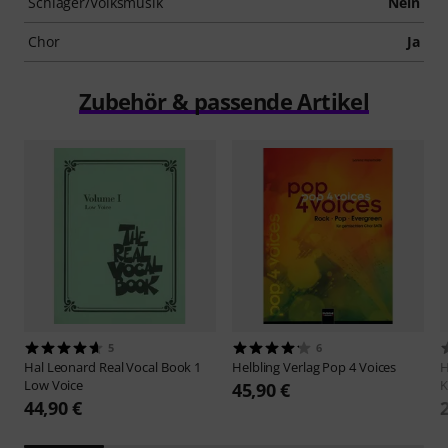
Schlager/Volksmusik
Nein
Chor
Ja
Zubehör & passende Artikel
5
6
Hal Leonard
Real Vocal Book 1
Helbling Verlag
Pop 4 Voices
H
Low Voice
K
45,90 €
44,90 €