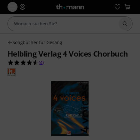
Suche 
Songbücher für Gesang
Helbling Verlag 4 Voices Chorbuch
4.5 von 5 Sternen aus 4 Kundenbewertungen
(
4
)