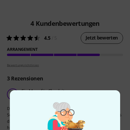
4
Kundenbewertungen
Jetzt bewerten
4.5
/ 5
ARRANGEMENT
Bewertungsrichtlinien
3
Rezensionen
Ein Muss für Chorleiter
A
Anonym 30.06.2016
Dieses Chorbuch ist sehr vielseitig. In angemessenem
Schwierigkeitsgrad ist für jeden und für jeden Anlass etwas
dabei. Die Sätze sind nicht zu schwer zu erlernen und
hören sich durchweg stimmig und angenehm an.