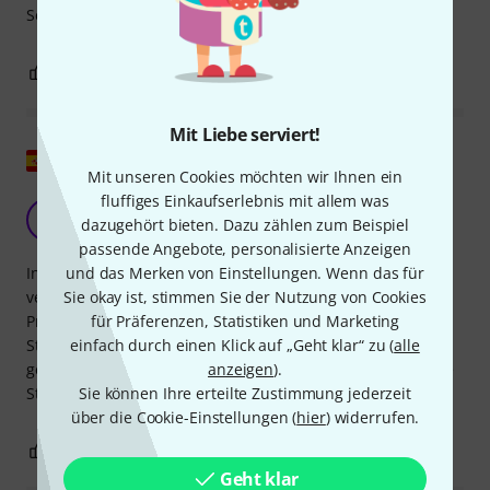
Sehr zu empfehlen!
1
0
BEWERTUNG MELDEN
Mit Liebe serviert!
Original zeigen
Mit unseren Cookies möchten wir Ihnen ein
fluffiges Einkaufserlebnis mit allem was
Interessante Zusammenstellung
A
dazugehört bieten. Dazu zählen zum Beispiel
AdelaT 08.07.2019
passende Angebote, personalisierte Anzeigen
und das Merken von Einstellungen. Wenn das für
Interessante Zusammenstellung von Partituren aus
Sie okay ist, stimmen Sie der Nutzung von Cookies
verschiedenen Epochen und thematisch gruppiert.
für Präferenzen, Statistiken und Marketing
Praktisch, einfach zu bedienen und für die angebotene
einfach durch einen Klick auf „Geht klar“ zu (
alle
Stückzahl zu einem guten Preis. Geeignet für das, was ich
anzeigen
).
gesucht habe, leicht zu interpretierende und anzuhörende
Sie können Ihre erteilte Zustimmung jederzeit
Stücke für gemischten Chor
über die Cookie-Einstellungen (
hier
) widerrufen.
0
1
BEWERTUNG MELDEN
Geht klar