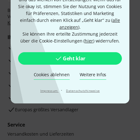
Sie okay ist, stimmen Sie der Nutzung von Cookies
Bezahlen Sie vertraulich und sicher per Nachnahme,
für Präferenzen, Statistiken und Marketing
Vorkasse, PayPal, Amazon Pay,
Klarna Sofort bezahlen
,
einfach durch einen Klick auf „Geht klar“ zu (
alle
Klarna Ratenzahlung
oder Kreditkarte.
anzeigen
).
Sie können Ihre erteilte Zustimmung jederzeit
Ihre Vorteile
über die Cookie-Einstellungen (
hier
) widerrufen.
3 Jahre Thomann Garantie
Geht klar
30 Tage Money-Back-Garantie
Reparaturservice
Cookies ablehnen
Weitere Infos
Beratung durch Fachexperten
·
Impressum
Datenschutzhinweise
Zufriedenheitsgarantie
Europas größtes Versandlager
Service
Versandkosten und Lieferzeiten