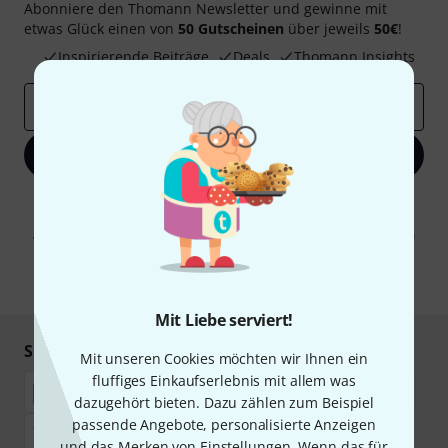
Abonniere den Thomann Newsletter und gewinne mit
etwas Glück einen von
50 Gutscheinen
über jeweils
50€
!
Inspirierende Beiträge
Deals
Thomann Insights
E-Mail-Adresse
*
Jetzt anmelden
Mit Klick auf „Jetzt anmelden“ stimmen Sie dem Erhalt von E-Mail-
Werbung und einer Messung des E-Mail-Nutzungsverhaltens zu. Die
Abmeldung ist jederzeit möglich. Weitere Informationen finden Sie in
unseren
Datenschutzhinweisen
.
* Pflichtfeld
Mit Liebe serviert!
Sicher einkaufen & bezahlen
Mit unseren Cookies möchten wir Ihnen ein
fluffiges Einkaufserlebnis mit allem was
dazugehört bieten. Dazu zählen zum Beispiel
passende Angebote, personalisierte Anzeigen
und das Merken von Einstellungen. Wenn das für