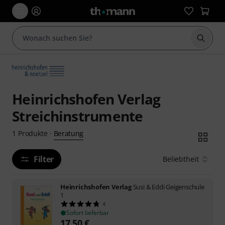
Suche 
Heinrichshofen Verlag
Streichinstrumente
Beratung
1
Produkte
·
Filter
Beliebtheit
Heinrichshofen Verlag
Susi & Eddi Geigenschule
1
4
Sofort lieferbar
17,50
€