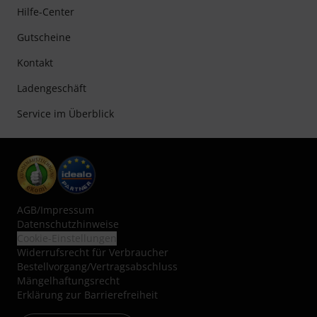
Hilfe-Center
Gutscheine
Kontakt
Ladengeschäft
Service im Überblick
AGB
/
Impressum
Datenschutzhinweise
Cookie-Einstellungen
Widerrufsrecht für Verbraucher
Bestellvorgang/Vertragsabschluss
Mängelhaftungsrecht
Erklärung zur Barrierefreiheit