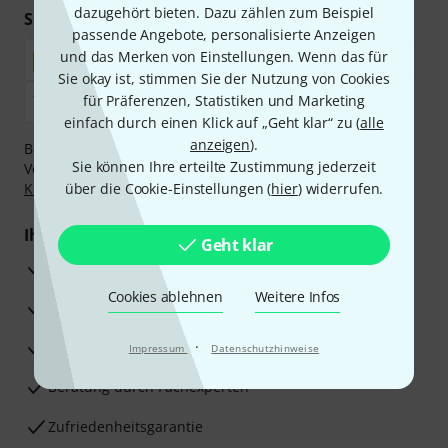
dazugehört bieten. Dazu zählen zum Beispiel
Sicher einkaufen & bezahlen
passende Angebote, personalisierte Anzeigen
und das Merken von Einstellungen. Wenn das für
Sie okay ist, stimmen Sie der Nutzung von Cookies
für Präferenzen, Statistiken und Marketing
einfach durch einen Klick auf „Geht klar“ zu (
alle
anzeigen
).
Bezahlen Sie vertraulich und sicher per Nachnahme,
Sie können Ihre erteilte Zustimmung jederzeit
Vorkasse, PayPal, Amazon Pay,
Klarna Sofort bezahlen
,
Klarna Ratenzahlung
über die Cookie-Einstellungen (
oder Kreditkarte.
hier
) widerrufen.
Ihre Vorteile
Geht klar
3 Jahre Thomann Garantie
Cookies ablehnen
Weitere Infos
30 Tage Money-Back-Garantie
Reparaturservice
·
Impressum
Datenschutzhinweise
Beratung durch Fachexperten
Zufriedenheitsgarantie