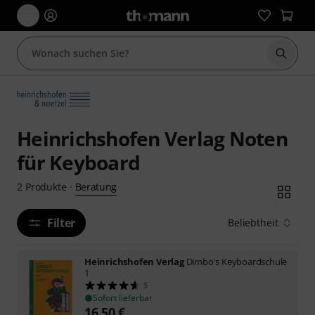
Suche 
Heinrichshofen Verlag Noten
für Keyboard
Beratung
2
Produkte
·
Filter
Beliebtheit
Heinrichshofen Verlag
Dimbo's Keyboardschule
1
5
Sofort lieferbar
16,50
€