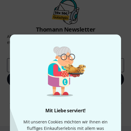
Thomann Newsletter
Abonniere den Thomann Newsletter und gewinne mit
etwas Glück einen von
50 Gutscheinen
über jeweils
50€
!
Inspirierende Beiträge
Deals
Thomann Insights
E-Mail-Adresse
*
Jetzt anmelden
Mit Klick auf „Jetzt anmelden“ stimmen Sie dem Erhalt von E-Mail-
Werbung und einer Messung des E-Mail-Nutzungsverhaltens zu. Die
Abmeldung ist jederzeit möglich. Weitere Informationen finden Sie in
unseren
Datenschutzhinweisen
.
Mit Liebe serviert!
* Pflichtfeld
Mit unseren Cookies möchten wir Ihnen ein
fluffiges Einkaufserlebnis mit allem was