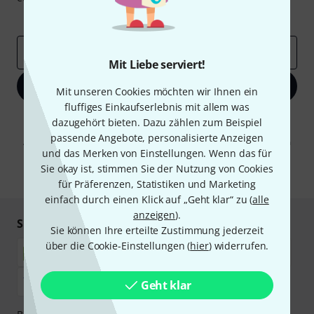
Inspirierende Beiträge
Deals
Thomann Insights
E-Mail-Adresse
*
Mit Liebe serviert!
Jetzt anmelden
Mit unseren Cookies möchten wir Ihnen ein
fluffiges Einkaufserlebnis mit allem was
Mit Klick auf „Jetzt anmelden“ stimmen Sie dem Erhalt von E-Mail-
dazugehört bieten. Dazu zählen zum Beispiel
Werbung und einer Messung des E-Mail-Nutzungsverhaltens zu. Die
passende Angebote, personalisierte Anzeigen
Abmeldung ist jederzeit möglich. Weitere Informationen finden Sie in
und das Merken von Einstellungen. Wenn das für
unseren
Datenschutzhinweisen
.
Sie okay ist, stimmen Sie der Nutzung von Cookies
* Pflichtfeld
für Präferenzen, Statistiken und Marketing
einfach durch einen Klick auf „Geht klar“ zu (
alle
anzeigen
).
Sicher einkaufen & bezahlen
Sie können Ihre erteilte Zustimmung jederzeit
über die Cookie-Einstellungen (
hier
) widerrufen.
Geht klar