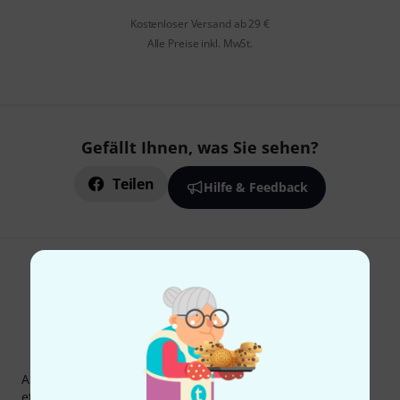
Kostenloser Versand ab 29 €
Alle Preise inkl. MwSt.
Gefällt Ihnen, was Sie sehen?
Teilen
Hilfe & Feedback
Thomann Newsletter
Abonniere den Thomann Newsletter und gewinne mit
etwas Glück einen von
50 Gutscheinen
über jeweils
50€
!