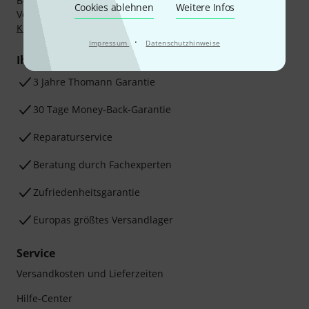
Bezahlen Sie vertraulich und sicher per Nachnahme,
Cookies ablehnen
Weitere Infos
Vorkasse, PayPal, Amazon Pay,
Klarna Sofort bezahlen
,
Klarna Ratenzahlung
oder Kreditkarte.
·
Impressum
Datenschutzhinweise
Ihre Vorteile
3 Jahre Thomann Garantie
30 Tage Money-Back-Garantie
Reparaturservice
Beratung durch Fachexperten
Zufriedenheitsgarantie
Europas größtes Versandlager
Service
Versandkosten und Lieferzeiten
Hilfe-Center