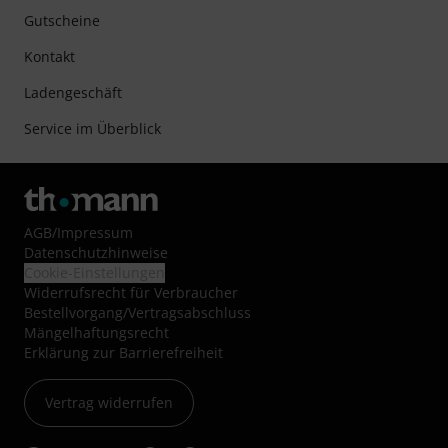
Gutscheine
Kontakt
Ladengeschäft
Service im Überblick
AGB
/
Impressum
Datenschutzhinweise
Cookie-Einstellungen
Widerrufsrecht für Verbraucher
Bestellvorgang/Vertragsabschluss
Mängelhaftungsrecht
Erklärung zur Barrierefreiheit
Vertrag widerrufen