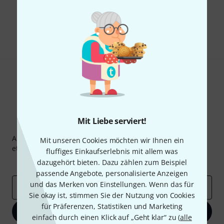
Gefällt Ihnen, was Sie sehen?
Teilen
Hilfe & Feedback
Mit Liebe serviert!
Thomann Newsletter
Abonniere den Thomann Newsletter und gewinne mit
Mit unseren Cookies möchten wir Ihnen ein
etwas Glück einen von
50 Gutscheinen
über jeweils
50€
!
fluffiges Einkaufserlebnis mit allem was
Inspirierende Beiträge
dazugehört bieten. Dazu zählen zum Beispiel
Deals
Thomann Insights
passende Angebote, personalisierte Anzeigen
und das Merken von Einstellungen. Wenn das für
E-Mail-Adresse
*
Sie okay ist, stimmen Sie der Nutzung von Cookies
für Präferenzen, Statistiken und Marketing
Jetzt anmelden
einfach durch einen Klick auf „Geht klar“ zu (
alle