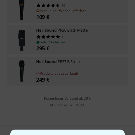
40
In ca. einer Woche lieferbar
109
€
Heil Sound
PR30 Black Matte
1
Sofort lieferbar
295
€
Heil Sound
PR37 B-Stock
Produkt ist ausverkauft
249
€
Kostenloser Versand ab 29 €
Alle Preise inkl. MwSt.