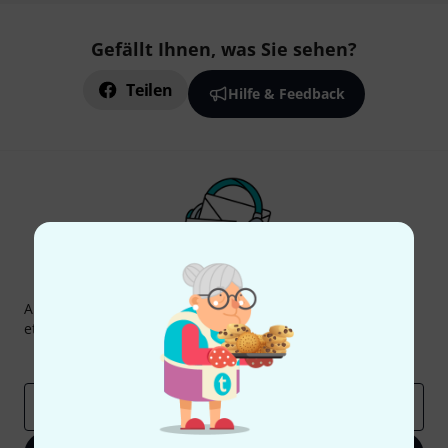
Gefällt Ihnen, was Sie sehen?
Teilen
Hilfe & Feedback
Thomann Newsletter
Abonniere den Thomann Newsletter und gewinne mit
etwas Glück einen von
50 Gutscheinen
über jeweils
50€
!
Inspirierende Beiträge
Deals
Thomann Insights
E-Mail-Adresse
*