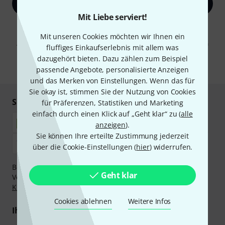
Jetzt anmelden
Mit Liebe serviert!
Mit Klick auf „Jetzt anmelden“ stimmen Sie dem Erhalt von E-Mail-
Werbung und einer Messung des E-Mail-Nutzungsverhaltens zu. Die
Mit unseren Cookies möchten wir Ihnen ein
Abmeldung ist jederzeit möglich. Weitere Informationen finden Sie in
fluffiges Einkaufserlebnis mit allem was
unseren
Datenschutzhinweisen
.
dazugehört bieten. Dazu zählen zum Beispiel
* Pflichtfeld
passende Angebote, personalisierte Anzeigen
und das Merken von Einstellungen. Wenn das für
Sie okay ist, stimmen Sie der Nutzung von Cookies
Sicher einkaufen & bezahlen
für Präferenzen, Statistiken und Marketing
einfach durch einen Klick auf „Geht klar“ zu (
alle
anzeigen
).
Sie können Ihre erteilte Zustimmung jederzeit
über die Cookie-Einstellungen (
hier
) widerrufen.
Bezahlen Sie vertraulich und sicher per Nachnahme,
Geht klar
Vorkasse, PayPal, Amazon Pay,
Klarna Sofort bezahlen
,
Klarna Ratenzahlung
oder Kreditkarte.
Cookies ablehnen
Weitere Infos
Ihre Vorteile