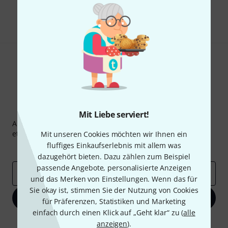
Teilen
Hilfe & Feedback
Thomann Newsletter
Mit Liebe serviert!
Abonniere den Thomann Newsletter und gewinne mit
etwas Glück einen von
50 Gutscheinen
über jeweils
50€
!
Mit unseren Cookies möchten wir Ihnen ein
fluffiges Einkaufserlebnis mit allem was
Inspirierende Beiträge
Deals
Thomann Insights
dazugehört bieten. Dazu zählen zum Beispiel
passende Angebote, personalisierte Anzeigen
E-Mail-Adresse
*
und das Merken von Einstellungen. Wenn das für
Sie okay ist, stimmen Sie der Nutzung von Cookies
Jetzt anmelden
für Präferenzen, Statistiken und Marketing
einfach durch einen Klick auf „Geht klar“ zu (
alle
Mit Klick auf „Jetzt anmelden“ stimmen Sie dem Erhalt von E-Mail-
anzeigen
).