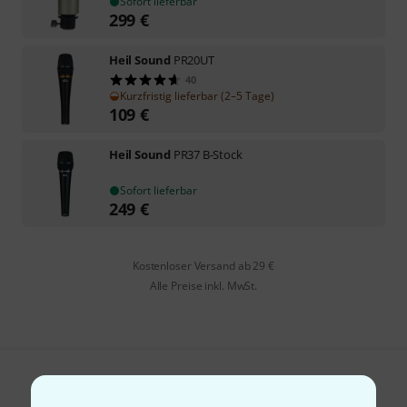
Sofort lieferbar
299
€
Heil Sound
PR20UT
40
Kurzfristig lieferbar (2–5 Tage)
109
€
Heil Sound
PR37 B-Stock
Sofort lieferbar
249
€
Kostenloser Versand ab 29 €
Alle Preise inkl. MwSt.
Gefällt Ihnen, was Sie sehen?