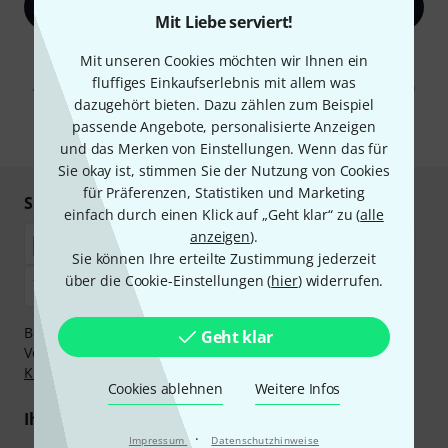
Jetzt anmelden
Mit Liebe serviert!
Mit Klick auf „Jetzt anmelden“ stimmen Sie dem Erhalt von E-Mail-
Mit unseren Cookies möchten wir Ihnen ein
Werbung und einer Messung des E-Mail-Nutzungsverhaltens zu. Die
fluffiges Einkaufserlebnis mit allem was
Abmeldung ist jederzeit möglich. Weitere Informationen finden Sie in
unseren
Datenschutzhinweisen
.
dazugehört bieten. Dazu zählen zum Beispiel
passende Angebote, personalisierte Anzeigen
* Pflichtfeld
und das Merken von Einstellungen. Wenn das für
Sie okay ist, stimmen Sie der Nutzung von Cookies
für Präferenzen, Statistiken und Marketing
Sicher einkaufen & bezahlen
einfach durch einen Klick auf „Geht klar“ zu (
alle
anzeigen
).
Sie können Ihre erteilte Zustimmung jederzeit
über die Cookie-Einstellungen (
hier
) widerrufen.
Bezahlen Sie vertraulich und sicher per Nachnahme,
Geht klar
Vorkasse, PayPal, Amazon Pay,
Klarna Sofort bezahlen
,
Klarna Ratenzahlung
oder Kreditkarte.
Cookies ablehnen
Weitere Infos
Ihre Vorteile
·
Impressum
Datenschutzhinweise