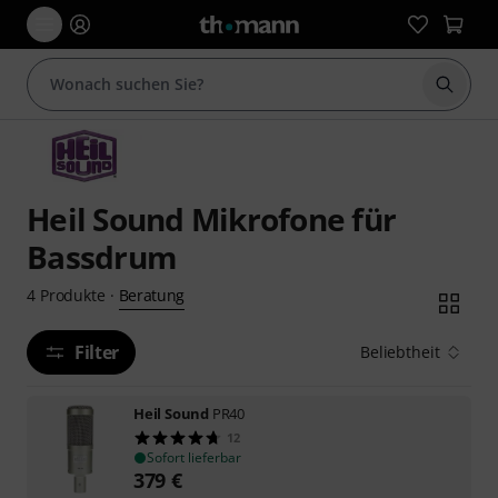
Suche 
Heil Sound Mikrofone für
Bassdrum
Beratung
4
Produkte
·
Filter
Beliebtheit
Heil Sound
PR40
12
Sofort lieferbar
379
€