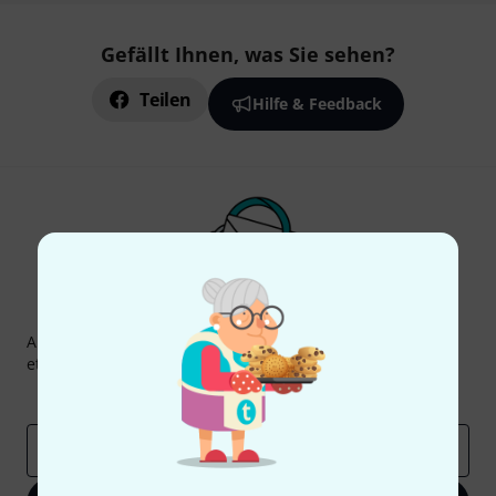
Gefällt Ihnen, was Sie sehen?
Teilen
Hilfe & Feedback
Thomann Newsletter
Abonniere den Thomann Newsletter und gewinne mit
etwas Glück einen von
50 Gutscheinen
über jeweils
50€
!
Inspirierende Beiträge
Deals
Thomann Insights
E-Mail-Adresse
*