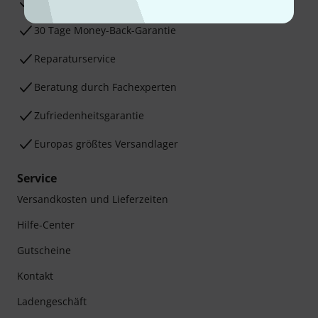
3 Jahre Thomann Garantie
30 Tage Money-Back-Garantie
Reparaturservice
Beratung durch Fachexperten
Zufriedenheitsgarantie
Europas größtes Versandlager
Service
Versandkosten und Lieferzeiten
Hilfe-Center
Gutscheine
Kontakt
Ladengeschäft