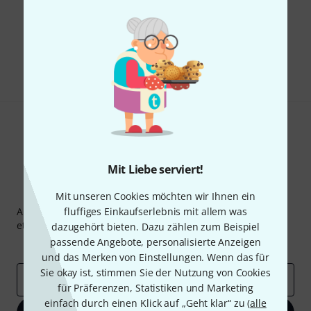
Gefällt Ihnen, was Sie sehen?
Teilen
Hilfe & Feedback
Mit Liebe serviert!
Thomann Newsletter
Mit unseren Cookies möchten wir Ihnen ein
Abonniere den Thomann Newsletter und gewinne mit
fluffiges Einkaufserlebnis mit allem was
etwas Glück einen von
50 Gutscheinen
über jeweils
50€
!
dazugehört bieten. Dazu zählen zum Beispiel
passende Angebote, personalisierte Anzeigen
Inspirierende Beiträge
Deals
Thomann Insights
und das Merken von Einstellungen. Wenn das für
Sie okay ist, stimmen Sie der Nutzung von Cookies
E-Mail-Adresse
*
für Präferenzen, Statistiken und Marketing
einfach durch einen Klick auf „Geht klar“ zu (
alle