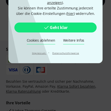
Jetzt anmelden
anzeigen
).
Sie können Ihre erteilte Zustimmung jederzeit
Mit Klick auf „Jetzt anmelden“ stimmen Sie dem Erhalt von E-Mail-
über die Cookie-Einstellungen (
hier
) widerrufen.
Werbung und einer Messung des E-Mail-Nutzungsverhaltens zu. Die
Abmeldung ist jederzeit möglich. Weitere Informationen finden Sie in
unseren
Datenschutzhinweisen
.
Geht klar
* Pflichtfeld
Cookies ablehnen
Weitere Infos
Sicher einkaufen & bezahlen
·
Impressum
Datenschutzhinweise
Bezahlen Sie vertraulich und sicher per Nachnahme,
Vorkasse, PayPal, Amazon Pay,
Klarna Sofort bezahlen
,
Klarna Ratenzahlung
oder Kreditkarte.
Ihre Vorteile
3 Jahre Thomann Garantie