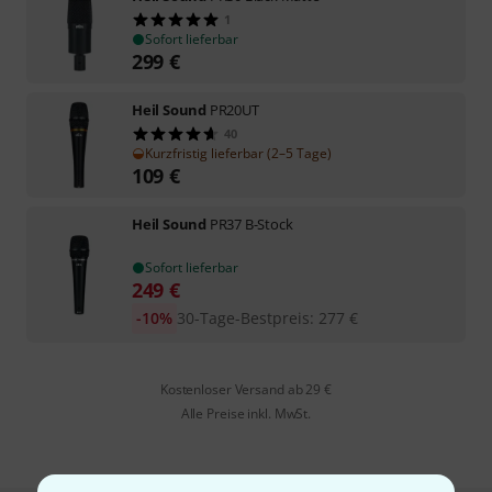
1
Sofort lieferbar
299
€
Heil Sound
PR20UT
40
Kurzfristig lieferbar (2–5 Tage)
109
€
Heil Sound
PR37 B-Stock
Sofort lieferbar
249
€
-10%
30-Tage-Bestpreis
:
277
€
Kostenloser Versand ab 29 €
Alle Preise inkl. MwSt.