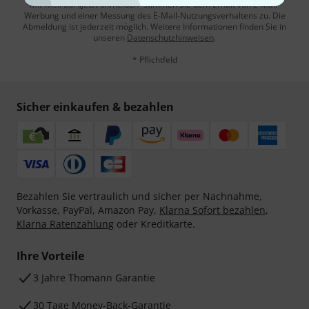
Mit Klick auf „Jetzt anmelden“ stimmen Sie dem Erhalt von E-Mail-
Werbung und einer Messung des E-Mail-Nutzungsverhaltens zu. Die
Abmeldung ist jederzeit möglich. Weitere Informationen finden Sie in
unseren
Datenschutzhinweisen
.
* Pflichtfeld
Sicher einkaufen & bezahlen
Bezahlen Sie vertraulich und sicher per Nachnahme,
Vorkasse, PayPal, Amazon Pay,
Klarna Sofort bezahlen
,
Klarna Ratenzahlung
oder Kreditkarte.
Ihre Vorteile
3 Jahre Thomann Garantie
30 Tage Money-Back-Garantie