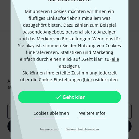
Gefällt Ihnen, was Sie sehen?
Mit unseren Cookies möchten wir Ihnen ein
Teilen
Hilfe & Feedback
fluffiges Einkaufserlebnis mit allem was
dazugehört bieten. Dazu zählen zum Beispiel
passende Angebote, personalisierte Anzeigen
und das Merken von Einstellungen. Wenn das für
Sie okay ist, stimmen Sie der Nutzung von Cookies
für Präferenzen, Statistiken und Marketing
einfach durch einen Klick auf „Geht klar“ zu (
alle
anzeigen
).
Thomann Newsletter
Sie können Ihre erteilte Zustimmung jederzeit
über die Cookie-Einstellungen (
hier
) widerrufen.
Abonniere den Thomann Newsletter und gewinne mit
etwas Glück einen von
50 Gutscheinen
über jeweils
50€
!
Inspirierende Beiträge
Deals
Thomann Insights
Geht klar
E-Mail-Adresse
*
Cookies ablehnen
Weitere Infos
Jetzt anmelden
·
Impressum
Datenschutzhinweise