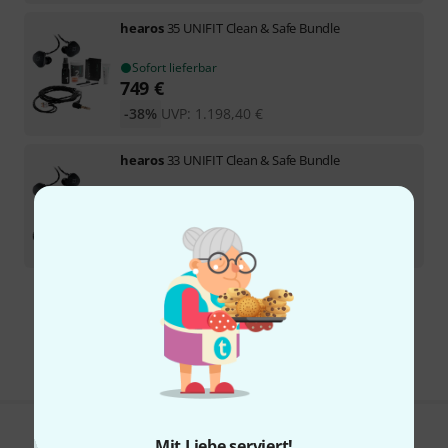
hearos
35 UNIFIT Clean & Safe Bundle
Sofort lieferbar
749
€
-38%
UVP:
1.198,40
€
hearos
33 UNIFIT Clean & Safe Bundle
Sofort lieferbar
649
€
-35%
UVP:
998,40
€
Kostenloser Versand ab 29 €
Alle Preise inkl. MwSt.
Mit Liebe serviert!