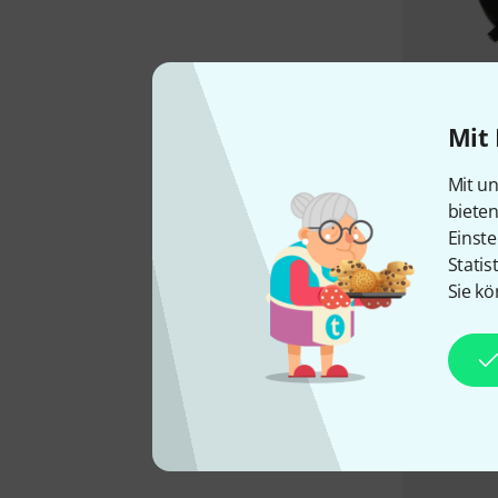
Mit 
Mit un
biete
Einste
Statis
Sie kö