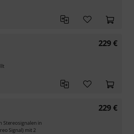
229
€
lt
229
€
 Stereosignalen in
eo Signal) mit 2