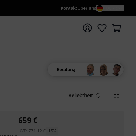
Kontakt
Über uns
DE / €
e mit Suchwort {searchTerm} starten
Beratung
Beliebtheit
659
€
UVP:
771,12
€
-15%
ereopaar