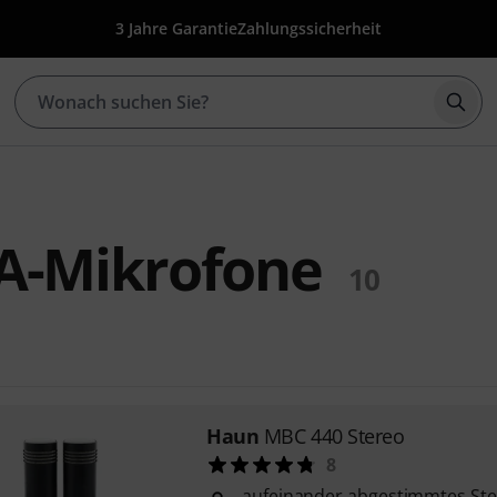
3 Jahre Garantie
Zahlungssicherheit
Such
A-Mikrofone
10
Haun
MBC 440 Stereo
8
aufeinander abgestimmtes St