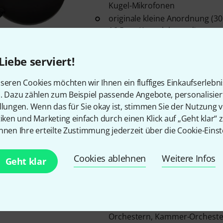
Kugel-Mikrofonen
originale kleine Anordnung (
16,5 cm Kapselabstand)
besonders geeignet für Aufn
Orchestern, Kammer-Orcheste
Liebe serviert!
Blaskapellen
Sofort lieferbar
seren Cookies möchten wir Ihnen ein fluffiges Einkaufserlebn
n. Dazu zählen zum Beispiel passende Angebote, personalisie
llungen. Wenn das für Sie okay ist, stimmen Sie der Nutzung 
Haun
OSS Schneider Disk
tiken und Marketing einfach durch einen Klick auf „Geht klar“ z
5
nnen Ihre erteilte Zustimmung jederzeit über die Cookie-Einst
zur Aufnahme von Stereosignal
Technik (Optimum Stereo Signal
Cookies ablehnen
Weitere Infos
Geht klar
Mikrofonen
originale kleine Anordnung (
16,5 cm Kapselabstand)
besonders geeignet für Aufn
Orchestern, Kammer-Orcheste