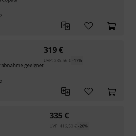
z
319
€
UVP:
385,56
€
-17%
terabnahme geeignet
z
335
€
UVP:
416,50
€
-20%