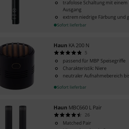
trafolose Schaltung mit eine
Ausgang
extrem niedrige Färbung und ge
Sofort lieferbar
Haun
KA 200 N
5
passend für MBP Speisegriffe
Charakteristik: Niere
neutraler Aufnahmebereich bis
Sofort lieferbar
Haun
MBC660 L Pair
26
Matched Pair