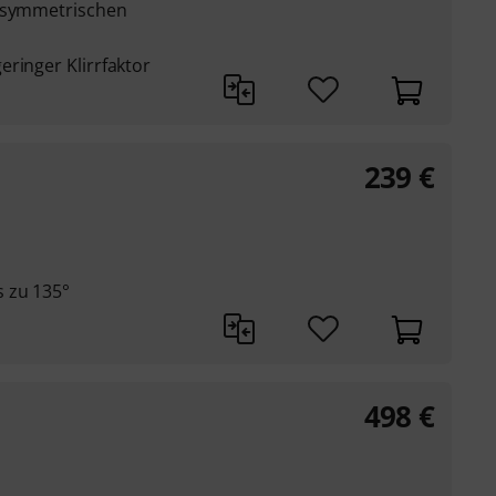
m symmetrischen
ringer Klirrfaktor
239
€
 zu 135°
498
€