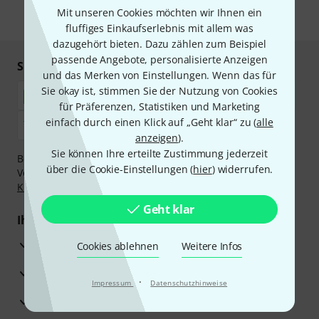
Mit unseren Cookies möchten wir Ihnen ein
* Pflichtfeld
fluffiges Einkaufserlebnis mit allem was
dazugehört bieten. Dazu zählen zum Beispiel
passende Angebote, personalisierte Anzeigen
Sicher einkaufen & bezahlen
und das Merken von Einstellungen. Wenn das für
Sie okay ist, stimmen Sie der Nutzung von Cookies
für Präferenzen, Statistiken und Marketing
einfach durch einen Klick auf „Geht klar“ zu (
alle
anzeigen
).
Sie können Ihre erteilte Zustimmung jederzeit
Bezahlen Sie vertraulich und sicher per Nachnahme,
über die Cookie-Einstellungen (
hier
) widerrufen.
Vorkasse, PayPal, Amazon Pay,
Klarna Sofort bezahlen
,
Klarna Ratenzahlung
oder Kreditkarte.
Geht klar
Ihre Vorteile
3 Jahre Thomann Garantie
Cookies ablehnen
Weitere Infos
30 Tage Money-Back-Garantie
·
Impressum
Datenschutzhinweise
Reparaturservice