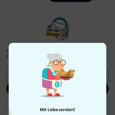
Thomann Newsletter
Abonniere den Thomann Newsletter und gewinne mit
etwas Glück einen von
50 Gutscheinen
über jeweils
50€
!
Inspirierende Beiträge
Deals
Thomann Insights
E-Mail-Adresse
*
Jetzt anmelden
Mit Klick auf „Jetzt anmelden“ stimmen Sie dem Erhalt von E-Mail-
Werbung und einer Messung des E-Mail-Nutzungsverhaltens zu. Die
Abmeldung ist jederzeit möglich. Weitere Informationen finden Sie in
Mit Liebe serviert!
unseren
Datenschutzhinweisen
.