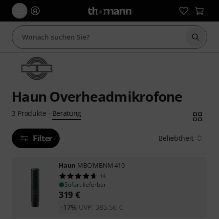
Suche 
Haun Overheadmikrofone
Beratung
3
Produkte
·
Filter
Beliebtheit
Haun
MBC/MBNM 410
14
Sofort lieferbar
319
€
-17%
UVP:
385,56
€