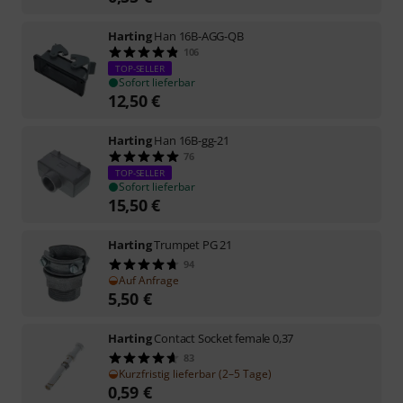
Harting
Han 16B-AGG-QB
106
TOP-SELLER
Sofort lieferbar
12,50
€
Harting
Han 16B-gg-21
76
TOP-SELLER
Sofort lieferbar
15,50
€
Harting
Trumpet PG 21
94
Auf Anfrage
5,50
€
Harting
Contact Socket female 0,37
83
Kurzfristig lieferbar (2–5 Tage)
0,59
€