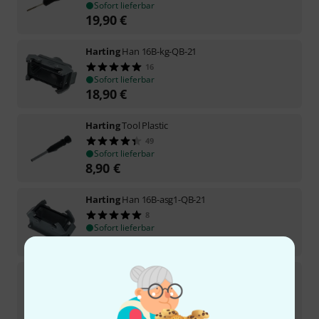
Sofort lieferbar
19,90
€
Harting
Han 16B-kg-QB-21
16
Sofort lieferbar
18,90
€
Harting
Tool Plastic
49
Sofort lieferbar
8,90
€
Harting
Han 16B-asg1-QB-21
8
Sofort lieferbar
17,90
€
Harting
Contact Pin Male 0,75
8
Sofort lieferbar
0,85
€