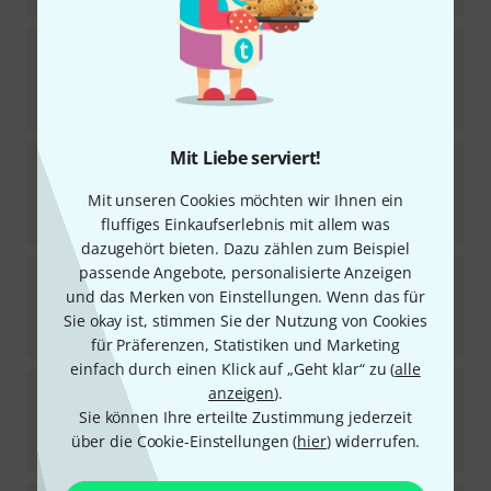
Harting
Contact Socket female 0,75
7
In 3–4 Wochen lieferbar
0,85
€
Mit Liebe serviert!
Harting
Han 16B-AK-NIETBOLZEN
34
Mit unseren Cookies möchten wir Ihnen ein
In 4–5 Wochen lieferbar
7,50
€
fluffiges Einkaufserlebnis mit allem was
dazugehört bieten. Dazu zählen zum Beispiel
Harting
Pressure Screw PG 29
passende Angebote, personalisierte Anzeigen
und das Merken von Einstellungen. Wenn das für
11
Sofort lieferbar
Sie okay ist, stimmen Sie der Nutzung von Cookies
2,50
€
für Präferenzen, Statistiken und Marketing
einfach durch einen Klick auf „Geht klar“ zu (
alle
Harting
Replacement Hull
anzeigen
).
15
Sie können Ihre erteilte Zustimmung jederzeit
Sofort lieferbar
über die Cookie-Einstellungen (
hier
) widerrufen.
1,69
€