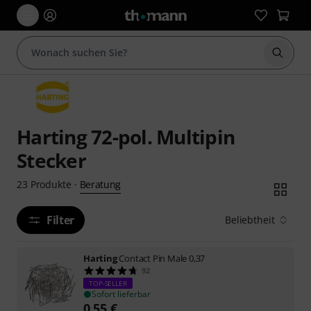
Suche 
Harting 72-pol. Multipin
Stecker
Beratung
23
Produkte
·
Filter
Beliebtheit
Harting
Contact Pin Male 0,37
92
TOP-SELLER
Sofort lieferbar
0,55
€