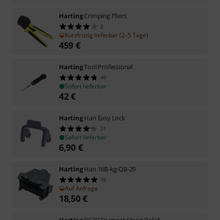
Harting
Crimping Pliers
2
Kurzfristig lieferbar (2–5 Tage)
459
€
Harting
Tool Professional
40
Sofort lieferbar
42
€
Harting
Han Easy Lock
21
Sofort lieferbar
6,90
€
Harting
Han 16B-kg-QB-29
16
Auf Anfrage
18,50
€
Harting
PG29 Trumpet Strain Relief