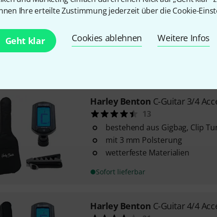
36
nnen Ihre erteilte Zustimmung jederzeit über die Cookie-Einst
bestehend aus Gigbag, Gitarre
Instrumenten-Klinkenkabel
Cookies ablehnen
Weitere Infos
Geht klar
Standard-Ausführung
Abmessungen innen: ca. (L x B x
Sofort lieferbar
Harley Benton
C-Guitar 3/4 Acc
13
bestehend aus Gigbag, Clip T
mit 3 mm Polsterung
wetterfeste Materialien
Sofort lieferbar
Harley Benton
C-Guitar 4/4 Acc