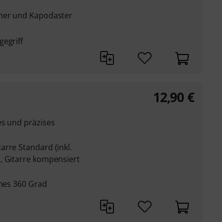
uner und Kapodaster
gegriff
12,90
€
es und präzises
rre Standard (inkl.
, Gitarre kompensiert
ches 360 Grad