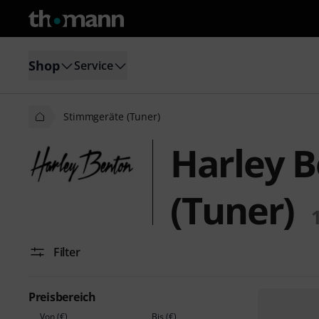
Shop
Service
Stimmgeräte (Tuner)
Harley 
(Tuner)
Filter
Preisbereich
Von (€)
Bis (€)