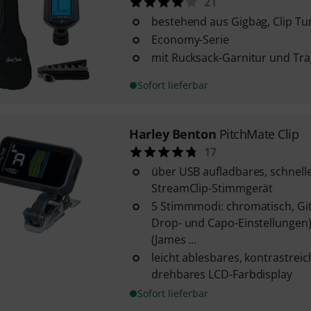
21
bestehend aus Gigbag, Clip T
Economy-Serie
mit Rucksack-Garnitur und Tra
Sofort lieferbar
Harley Benton
PitchMate Clip
17
über USB aufladbares, schnell
StreamClip-Stimmgerät
5 Stimmmodi: chromatisch, Gita
Drop- und Capo-Einstellungen)
(James ...
leicht ablesbares, kontrastrei
drehbares LCD-Farbdisplay
Sofort lieferbar