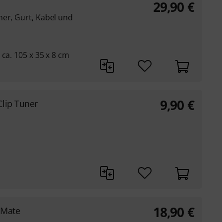
29,90
€
ner, Gurt, Kabel und
ca. 105 x 35 x 8 cm
9,90
€
lip Tuner
18,90
€
hMate