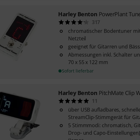
Harley Benton
PowerPlant Tun
317
chromatischer Bodentuner mit 
Netzteil
geeignet für Gitarren und Bäs
Abmessungen inkl. Schalter und
70 x 55 x 122 mm
Sofort lieferbar
Harley Benton
PitchMate Clip 
11
über USB aufladbares, schnell
StreamClip-Stimmgerät für Git
5 Stimmmodi: chromatisch, Gita
Drop- und Capo-Einstellungen)