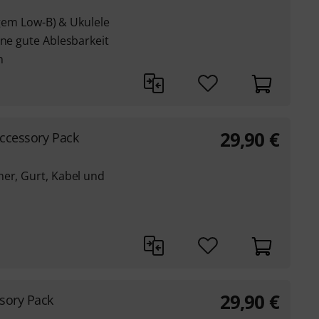
tigem Low-B) & Ukulele
ine gute Ablesbarkeit
n
29,90
€
Accessory Pack
ner, Gurt, Kabel und
29,90
€
sory Pack