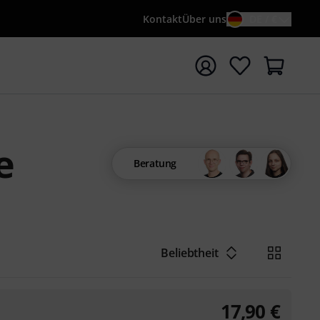
Kontakt
Über uns
DE / €
e mit Suchwort {searchTerm} starten
e
Beratung
Beliebtheit
17,90
€