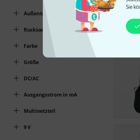
Sie kö
Außentasche
Rucksackgarnitur
Farbe
Größe
DC/AC
Ausgangsstrom in mA
Multinetzteil
9 V