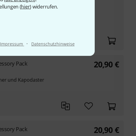
ellungen (
hier
) widerrufen.
ngurt, Clip Tuner und
 T): 105 x 35 x 8 cm
·
Impressum
Datenschutzhinweise
20,90
€
essory Pack
uner und Kapodaster
20,90
€
essory Pack