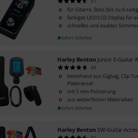
51
für Gitarre, Bass (bis zu 6-sai
farbiges LED/LCD Display für e
schnelles und exaktes Stimme
Sofort lieferbar
Harley Benton
Junior E-Guitar 
48
bestehend aus Gigbag, Clip Tu
Plektrenset
mit 5 mm Polsterung
aus wetterfesten Materialien
Sofort lieferbar
Harley Benton
EW-Guitar Acces
81