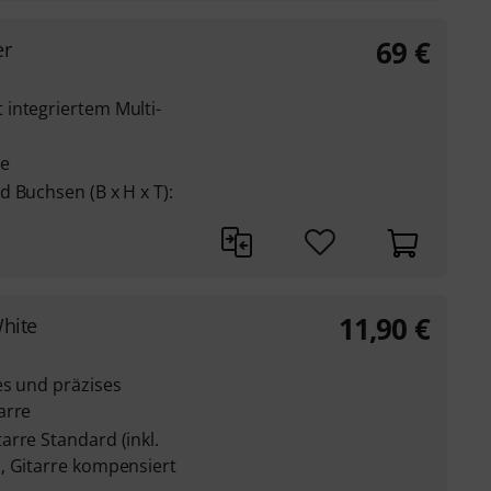
69
€
er
integriertem Multi-
se
 Buchsen (B x H x T):
11,90
€
White
es und präzises
arre
rre Standard (inkl.
, Gitarre kompensiert