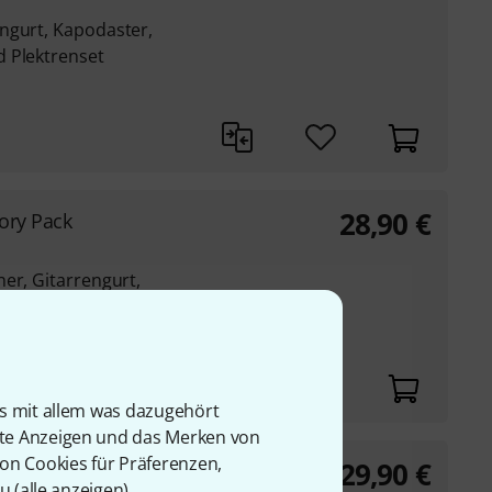
ngurt, Kapodaster,
 Plektrenset
28,90
€
ory Pack
er, Gitarrengurt,
is mit allem was dazugehört
rte Anzeigen und das Merken von
von Cookies für Präferenzen,
29,90
€
cessory Pack
u (
alle anzeigen
).