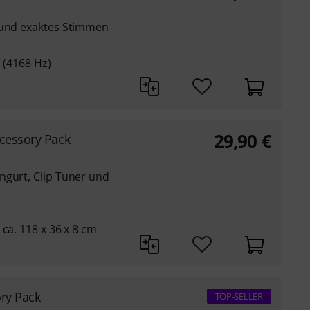
 und exaktes Stimmen
 (4168 Hz)
29,90
€
ccessory Pack
ngurt, Clip Tuner und
ca. 118 x 36 x 8 cm
ory Pack
TOP-SELLER