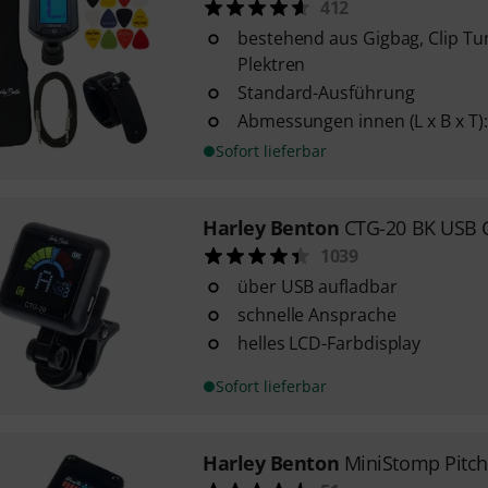
412
bestehend aus Gigbag, Clip Tu
Plektren
Standard-Ausführung
Abmessungen innen (L x B x T): 
Sofort lieferbar
Harley Benton
CTG-20 BK USB C
1039
über USB aufladbar
schnelle Ansprache
helles LCD-Farbdisplay
Sofort lieferbar
Harley Benton
MiniStomp Pitc