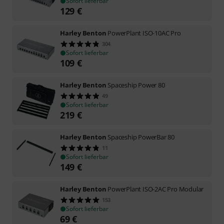
Sofort lieferbar
129
€
Harley Benton
PowerPlant ISO-10AC Pro
304
Sofort lieferbar
109
€
Harley Benton
Spaceship Power 80
49
Sofort lieferbar
219
€
Harley Benton
Spaceship PowerBar 80
11
Sofort lieferbar
149
€
Harley Benton
PowerPlant ISO-2AC Pro Modular
153
Sofort lieferbar
69
€