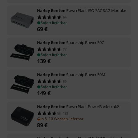
Harley Benton
PowerPlant ISO-3AC SAG Modular
64
Sofort lieferbar
69
€
Harley Benton
Spaceship Power 50C
77
Sofort lieferbar
139
€
Harley Benton
Spaceship Power 50M
85
Sofort lieferbar
149
€
Harley Benton
PowerPlant PowerBank+ mk2
133
In 8–10 Wochen lieferbar
89
€