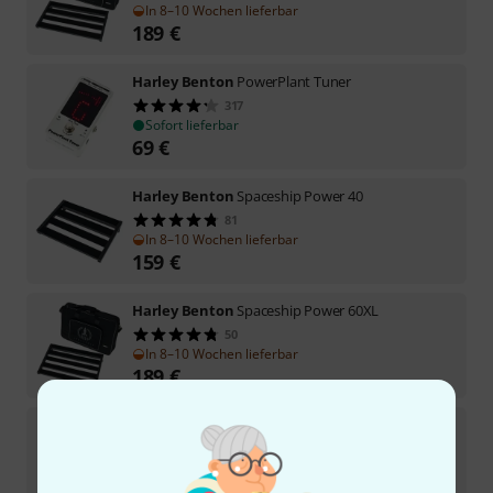
In 8–10 Wochen lieferbar
189
€
Harley Benton
PowerPlant Tuner
317
Sofort lieferbar
69
€
Harley Benton
Spaceship Power 40
81
In 8–10 Wochen lieferbar
159
€
Harley Benton
Spaceship Power 60XL
50
In 8–10 Wochen lieferbar
189
€
Harley Benton
PowerPlant Daisy Chain Pack-1
265
Sofort lieferbar
11
€