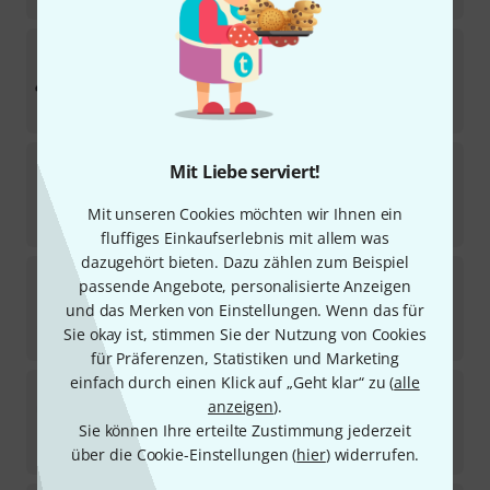
Harley Benton
Spaceship Power 50C-B
12
Sofort lieferbar
139
€
Harley Benton
PowerPlant ISO-Adapter 12V2A
Mit Liebe serviert!
127
Sofort lieferbar
Mit unseren Cookies möchten wir Ihnen ein
9,90
€
fluffiges Einkaufserlebnis mit allem was
dazugehört bieten. Dazu zählen zum Beispiel
Harley Benton
Spaceship Power 80-B
passende Angebote, personalisierte Anzeigen
6
und das Merken von Einstellungen. Wenn das für
Sofort lieferbar
Sie okay ist, stimmen Sie der Nutzung von Cookies
229
€
für Präferenzen, Statistiken und Marketing
einfach durch einen Klick auf „Geht klar“ zu (
alle
Harley Benton
PowerPlant ISO-Adapter 12V3A
anzeigen
).
59
Sie können Ihre erteilte Zustimmung jederzeit
In 8–10 Wochen lieferbar
12,90
€
über die Cookie-Einstellungen (
hier
) widerrufen.