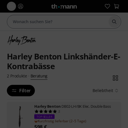
Suche 
Harley Benton Linkshänder-E-
Kontrabässe
Beratung
2
Produkte
·
Filter
Beliebtheit
Harley Benton
DB02-LH/BK Elec. Double Bass
2
TOP-SELLER
Kurzfristig lieferbar (2–5 Tage)
598
€