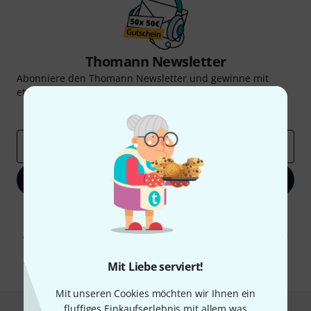
Thomann Newsletter
Abonniere den Thomann Newsletter und gewinne mit
etwas Glück einen von
50 Gutscheinen
über jeweils
50€
!
Inspirierende Beiträge
Deals
Thomann Insights
E-Mail-Adresse
*
Jetzt anmelden
Mit Klick auf „Jetzt anmelden“ stimmen Sie dem Erhalt von E-Mail-
Werbung und einer Messung des E-Mail-Nutzungsverhaltens zu. Die
Abmeldung ist jederzeit möglich. Weitere Informationen finden Sie in
unseren
Datenschutzhinweisen
.
Mit Liebe serviert!
* Pflichtfeld
Mit unseren Cookies möchten wir Ihnen ein
fluffiges Einkaufserlebnis mit allem was