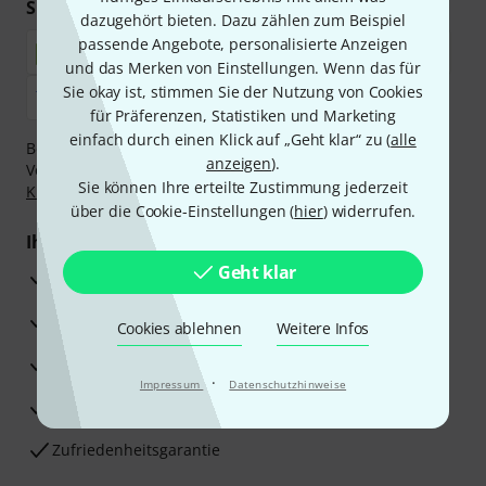
Sicher einkaufen & bezahlen
dazugehört bieten. Dazu zählen zum Beispiel
passende Angebote, personalisierte Anzeigen
und das Merken von Einstellungen. Wenn das für
Sie okay ist, stimmen Sie der Nutzung von Cookies
für Präferenzen, Statistiken und Marketing
einfach durch einen Klick auf „Geht klar“ zu (
alle
Bezahlen Sie vertraulich und sicher per Nachnahme,
anzeigen
).
Vorkasse, PayPal, Amazon Pay,
Klarna Sofort bezahlen
,
Sie können Ihre erteilte Zustimmung jederzeit
Klarna Ratenzahlung
oder Kreditkarte.
über die Cookie-Einstellungen (
hier
) widerrufen.
Ihre Vorteile
Geht klar
3 Jahre Thomann Garantie
30 Tage Money-Back-Garantie
Cookies ablehnen
Weitere Infos
Reparaturservice
·
Impressum
Datenschutzhinweise
Beratung durch Fachexperten
Zufriedenheitsgarantie