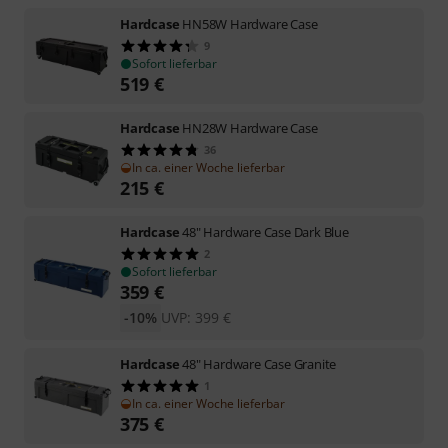
Hardcase
HN58W Hardware Case
9
Sofort lieferbar
519
€
Hardcase
HN28W Hardware Case
36
In ca. einer Woche lieferbar
215
€
Hardcase
48" Hardware Case Dark Blue
2
Sofort lieferbar
359
€
-10%
UVP:
399
€
Hardcase
48" Hardware Case Granite
1
In ca. einer Woche lieferbar
375
€