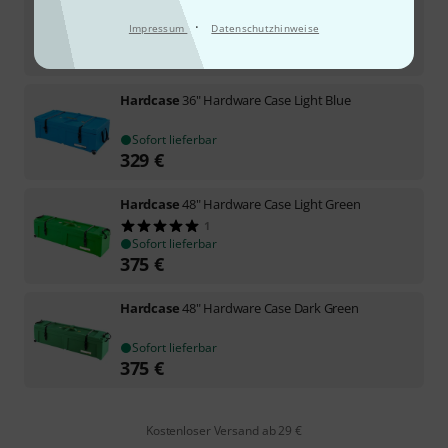
·
Impressum
Datenschutzhinweise
Sofort lieferbar
329
€
Hardcase
36" Hardware Case Light Blue
Sofort lieferbar
329
€
Hardcase
48" Hardware Case Light Green
1
Sofort lieferbar
375
€
Hardcase
48" Hardware Case Dark Green
Sofort lieferbar
375
€
Kostenloser Versand ab 29 €