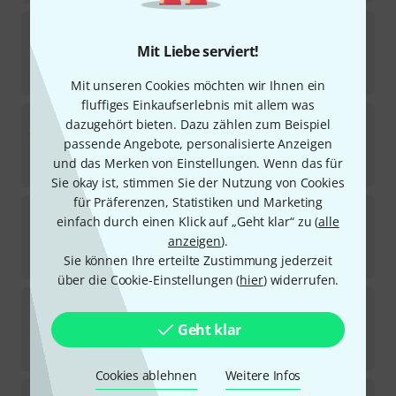
Hardcase
36" Hardware Case Dark Blue
1
Mit Liebe serviert!
Sofort lieferbar
329
€
Mit unseren Cookies möchten wir Ihnen ein
fluffiges Einkaufserlebnis mit allem was
Hardcase
36" Hardware Case Purple
dazugehört bieten. Dazu zählen zum Beispiel
1
passende Angebote, personalisierte Anzeigen
Auf Anfrage
und das Merken von Einstellungen. Wenn das für
329
€
Sie okay ist, stimmen Sie der Nutzung von Cookies
für Präferenzen, Statistiken und Marketing
Hardcase
36" Hardware Case Orange
einfach durch einen Klick auf „Geht klar“ zu (
alle
1
anzeigen
).
Sofort lieferbar
319
€
Sie können Ihre erteilte Zustimmung jederzeit
über die Cookie-Einstellungen (
hier
) widerrufen.
Hardcase
48" Hardware Case White
1
Geht klar
Sofort lieferbar
375
€
Cookies ablehnen
Weitere Infos
Hardcase
36" Hardware Case White