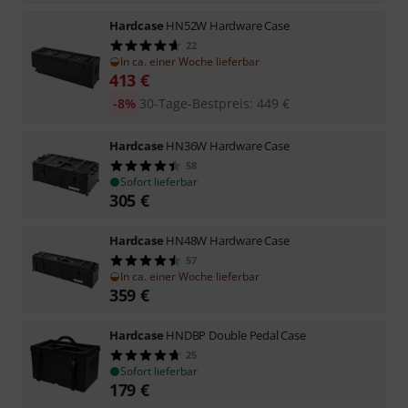
Hardcase
HN52W Hardware Case
22
In ca. einer Woche lieferbar
413
€
-8%
30-Tage-Bestpreis
:
449
€
Hardcase
HN36W Hardware Case
58
Sofort lieferbar
305
€
Hardcase
HN48W Hardware Case
57
In ca. einer Woche lieferbar
359
€
Hardcase
HNDBP Double Pedal Case
25
Sofort lieferbar
179
€