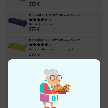
375
€
Hardcase
48" Hardware Case Purple
2
Sofort lieferbar
375
€
Hardcase
48" Hardware Case Yellow
2
Kurzfristig lieferbar (2–5 Tage)
375
€
Hardcase
36" Hardware Case Red
1
In 4–5 Wochen lieferbar
329
€
Hardcase
36" Hardware Case Yellow
Sofort lieferbar
329
€