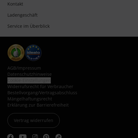
Kontakt
Ladengeschäft
Service im Überblick
AGB
/
Impressum
Datenschutzhinweise
Cookie-Einstellungen
Widerrufsrecht für Verbraucher
Bestellvorgang/Vertragsabschluss
Mängelhaftungsrecht
Erklärung zur Barrierefreiheit
Vertrag widerrufen