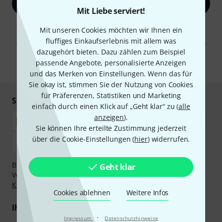
Jetzt anmelden
Mit Liebe serviert!
Mit Klick auf „Jetzt anmelden“ stimmen Sie dem Erhalt von E-Mail-
Mit unseren Cookies möchten wir Ihnen ein
Werbung und einer Messung des E-Mail-Nutzungsverhaltens zu. Die
fluffiges Einkaufserlebnis mit allem was
Abmeldung ist jederzeit möglich. Weitere Informationen finden Sie in
unseren
Datenschutzhinweisen
.
dazugehört bieten. Dazu zählen zum Beispiel
passende Angebote, personalisierte Anzeigen
* Pflichtfeld
und das Merken von Einstellungen. Wenn das für
Sie okay ist, stimmen Sie der Nutzung von Cookies
für Präferenzen, Statistiken und Marketing
Sicher einkaufen & bezahlen
einfach durch einen Klick auf „Geht klar“ zu (
alle
anzeigen
).
Sie können Ihre erteilte Zustimmung jederzeit
über die Cookie-Einstellungen (
hier
) widerrufen.
Bezahlen Sie vertraulich und sicher per Nachnahme,
Geht klar
Vorkasse, PayPal, Amazon Pay,
Klarna Sofort bezahlen
,
Klarna Ratenzahlung
oder Kreditkarte.
Cookies ablehnen
Weitere Infos
Ihre Vorteile
·
Impressum
Datenschutzhinweise