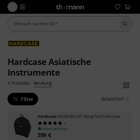
Suche 
Hardcase Asiatische
Instrumente
Beratung
4
Produkte
·
Filter
Beliebtheit
Hardcase
HN28/30G 30" Gong/TamTam Case
2
Sofort lieferbar
399
€