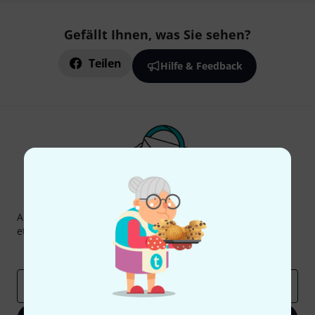
Gefällt Ihnen, was Sie sehen?
Teilen
Hilfe & Feedback
Thomann Newsletter
Abonniere den Thomann Newsletter und gewinne mit
etwas Glück einen von
50 Gutscheinen
über jeweils
50€
!
Inspirierende Beiträge
Deals
Thomann Insights
E-Mail-Adresse
*