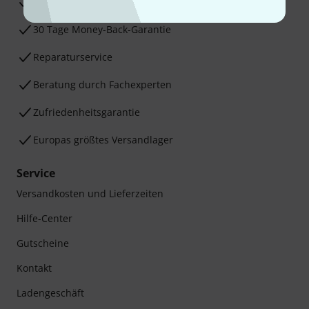
3 Jahre Thomann Garantie
30 Tage Money-Back-Garantie
Reparaturservice
Beratung durch Fachexperten
Zufriedenheitsgarantie
Europas größtes Versandlager
Service
Versandkosten und Lieferzeiten
Hilfe-Center
Gutscheine
Kontakt
Ladengeschäft