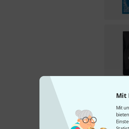
Mit 
Mit un
biete
Einste
Statis