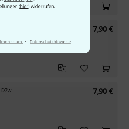
ellungen (
hier
) widerrufen.
7,90
€
g D7w
·
Impressum
Datenschutzhinweise
7,90
€
g D7w