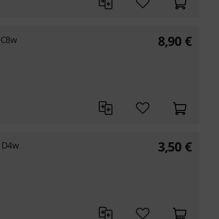
8,90
€
g C8w
3,50
€
g D4w