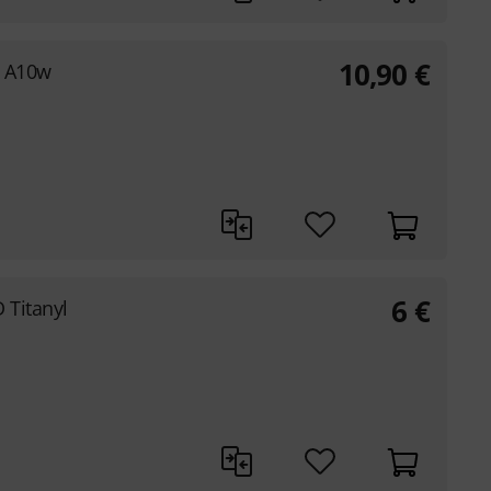
10,90
€
g A10w
6
€
 Titanyl