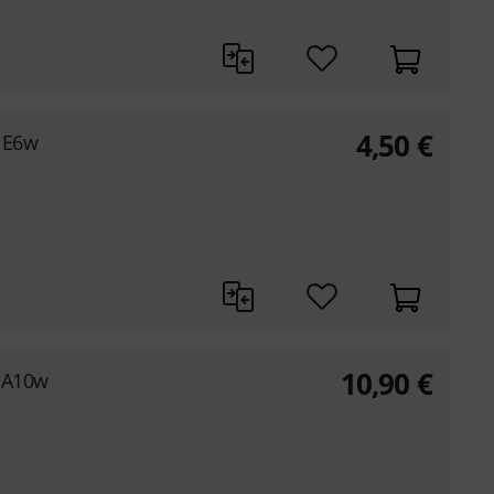
4,50
€
g E6w
10,90
€
g A10w