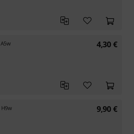
4,30
€
g A5w
9,90
€
g H9w