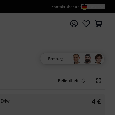
Kontakt
Über uns
DE / €
e mit Suchwort {searchTerm} starten
Beratung
Beliebtheit
4
€
g D4w