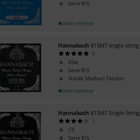
Serie 815
Sofort lieferbar
Hannabach
815MT single strin
3
A5w
Serie 815
Stärke: Medium Tension
Sofort lieferbar
Hannabach
815MT Single Strin
1
C9
Serie 815