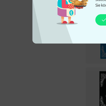
Sie kö