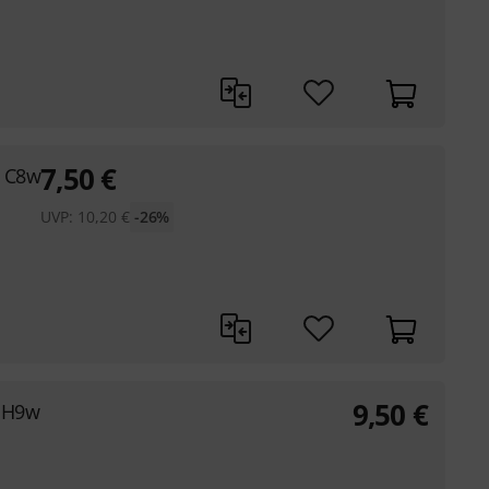
7,50
€
g C8w
UVP:
10,20
€
-26%
9,50
€
g H9w