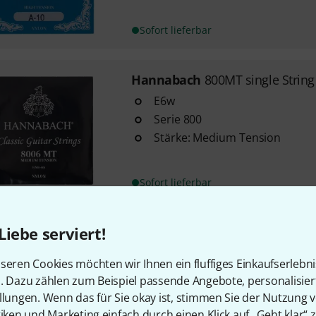
Sofort lieferbar
Hannabach
800MT single Strin
E6w
Serie 800
Stärke: Medium Tension
Sofort lieferbar
Liebe serviert!
Hannabach
800HT single Strin
D4w
seren Cookies möchten wir Ihnen ein fluffiges Einkaufserlebn
Serie 800
n. Dazu zählen zum Beispiel passende Angebote, personalisie
Stärke: High Tension
llungen. Wenn das für Sie okay ist, stimmen Sie der Nutzung 
tiken und Marketing einfach durch einen Klick auf „Geht klar“ z