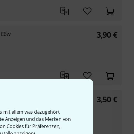
3,90
€
g E6w
3,50
€
g D4w
is mit allem was dazugehört
rte Anzeigen und das Merken von
von Cookies für Präferenzen,
u (
alle anzeigen
).