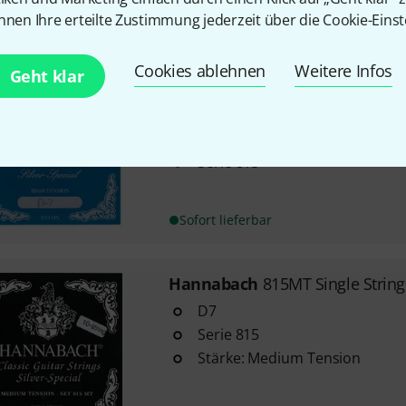
nnen Ihre erteilte Zustimmung jederzeit über die Cookie-Einst
Sofort lieferbar
Cookies ablehnen
Weitere Infos
Geht klar
Hannabach
815HT Single Strin
D7
High Tension
Serie 815
Sofort lieferbar
Hannabach
815MT Single Strin
D7
Serie 815
Stärke: Medium Tension