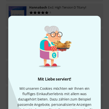
Hannabach
Excl. High Tension D Titanyl
1
Sofort lieferbar
6
€
Hannabach
827MT single String D4w
2
Sofort lieferbar
3,90
€
-20%
UVP:
4,87
€
Hannabach
800MT single String A5w
Sofort lieferbar
4
€
Mit Liebe serviert!
Mit unseren Cookies möchten wir Ihnen ein
Hannabach
800HT single String A5w
fluffiges Einkaufserlebnis mit allem was
dazugehört bieten. Dazu zählen zum Beispiel
Sofort lieferbar
4
€
passende Angebote, personalisierte Anzeigen