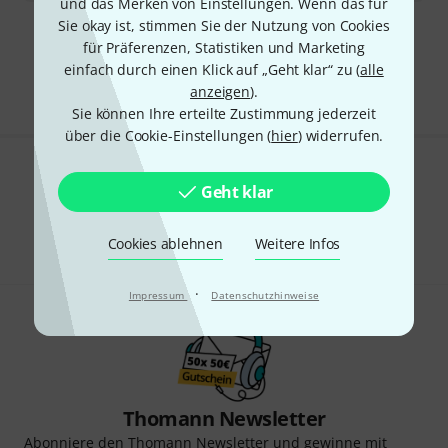
und das Merken von Einstellungen. Wenn das für
Sie okay ist, stimmen Sie der Nutzung von Cookies
Kostenloser Versand ab 29 €
für Präferenzen, Statistiken und Marketing
Alle Preise inkl. MwSt.
einfach durch einen Klick auf „Geht klar“ zu (
alle
anzeigen
).
Sie können Ihre erteilte Zustimmung jederzeit
über die Cookie-Einstellungen (
hier
) widerrufen.
Gefällt Ihnen, was Sie sehen?
Geht klar
Teilen
Hilfe & Feedback
Cookies ablehnen
Weitere Infos
·
Impressum
Datenschutzhinweise
Thomann Newsletter
Abonniere den Thomann Newsletter und gewinne mit