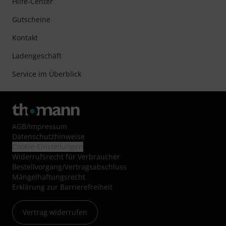
Hilfe-Center
Gutscheine
Kontakt
Ladengeschäft
Service im Überblick
AGB
/
Impressum
Datenschutzhinweise
Cookie-Einstellungen
Widerrufsrecht für Verbraucher
Bestellvorgang/Vertragsabschluss
Mängelhaftungsrecht
Erklärung zur Barrierefreiheit
Vertrag widerrufen