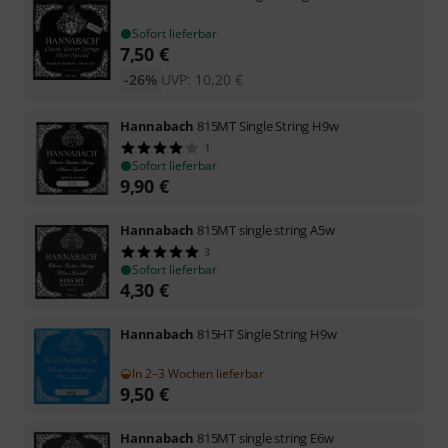
Sofort lieferbar
7,50
€
-26%
UVP:
10,20
€
Hannabach
815MT Single String H9w
1
Sofort lieferbar
9,90
€
Hannabach
815MT single string A5w
3
Sofort lieferbar
4,30
€
Hannabach
815HT Single String H9w
In 2–3 Wochen lieferbar
9,50
€
Hannabach
815MT single string E6w