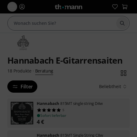
Suche 
Hannabach E-Gitarrensaiten
Beratung
18
Produkte
·
Filter
Beliebtheit
Hannabach
815MT single string D4w
5
Sofort lieferbar
4
€
Hannabach
815MT Single String C8w