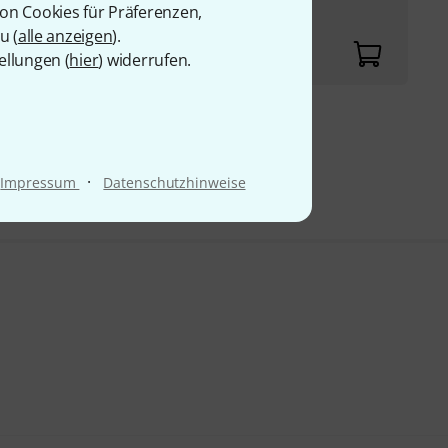
von Cookies für Präferenzen,
u (
alle anzeigen
).
ellungen (
hier
) widerrufen.
9 €
·
Impressum
Datenschutzhinweise