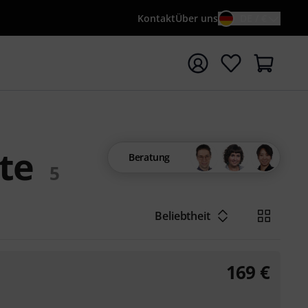
Kontakt
Über uns
DE / €
e mit Suchwort {searchTerm} starten
te
Beratung
5
Beliebtheit
169
€