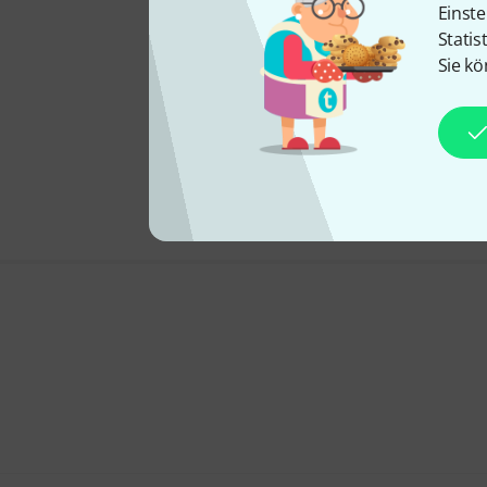
Einste
Statis
Sie kö