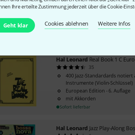
8
nnen Ihre erteilte Zustimmung jederzeit über die Cookie-Einst
über 100 Beatles-Songs als Le
für C-Instrumente
Cookies ablehnen
Weitere Infos
Geht klar
mit Texten und Akkorden
Sofort lieferbar
Hal Leonard
Real Book 1 C Eur
35
400 Jazz-Standardards notiert 
Instrumente (Violin-Schlüssel)
European Edition - 6. Auflage
mit Akkorden
Sofort lieferbar
Hal Leonard
Jazz Play-Along Bo