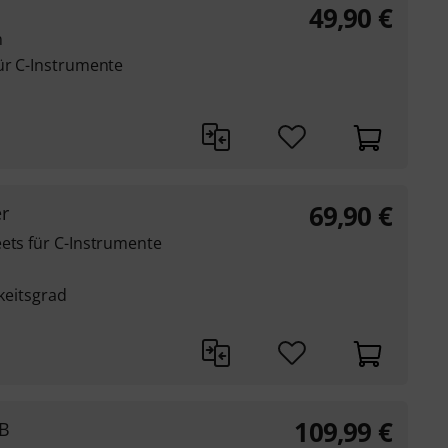
49,90
€
n
für C-Instrumente
69,90
€
r
eets für C-Instrumente
gkeitsgrad
109,99
€
SB