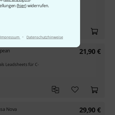
ellungen (
hier
) widerrufen.
ad Sheets
·
Impressum
Datenschutzhinweise
21,90
€
opean
als Leadsheets für C-
29,90
€
ssa Nova