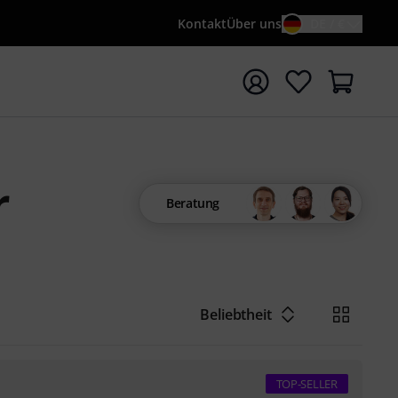
Kontakt
Über uns
DE / €
e mit Suchwort {searchTerm} starten
r
Beratung
Beliebtheit
TOP-SELLER