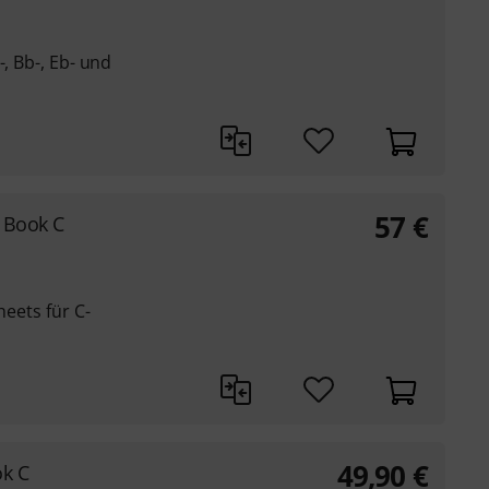
-, Bb-, Eb- und
57
€
s Book C
heets für C-
49,90
€
ok C