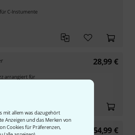
für C-Instumente
28,99
€
er
z arrangiert für
namen im Notenkopf
is mit allem was dazugehört
rte Anzeigen und das Merken von
von Cookies für Präferenzen,
54,99
€
ook
u (
alle anzeigen
).