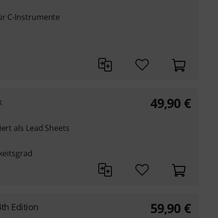
für C-Instrumente
49,90
€
k
iert als Lead Sheets
gkeitsgrad
59,90
€
th Edition