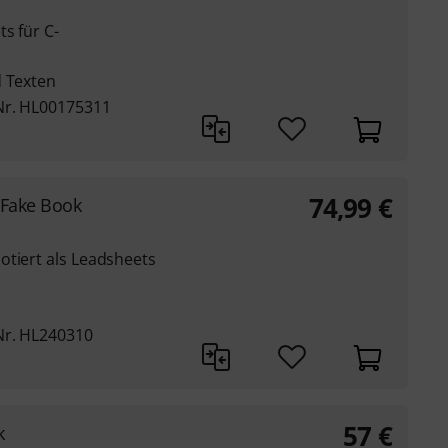
s für C-
d Texten
Nr. HL00175311
74,99
€
 Fake Book
otiert als Leadsheets
Nr. HL240310
57
€
k