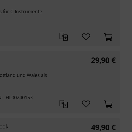
s für C-Instrumente
29,90
€
ottland und Wales als
Nr. HL00240153
49,90
€
Book