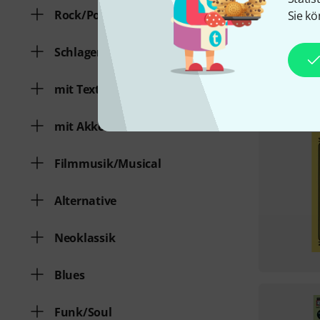
Rock/Pop
Sie kö
Schlager/Volksmusik
mit Text
mit Akkorden
Filmmusik/Musical
Alternative
Neoklassik
Blues
Funk/Soul