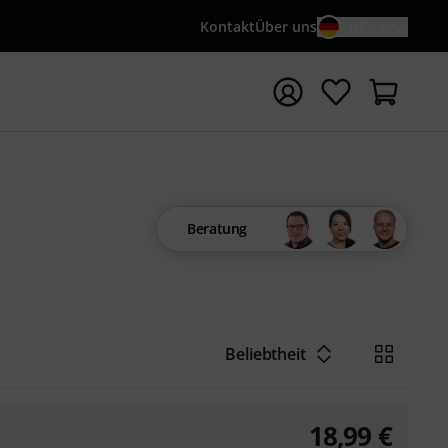
Kontakt
Über uns
DE / €
e mit Suchwort {searchTerm} starten
Beratung
Beliebtheit
18,99
€