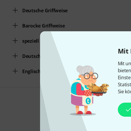
Deutsche Griffweise
Barocke Griffweise
speziell für Kinder
Mit 
Deutsch
Mit un
biete
Englisch
Einste
Statis
Sie kö