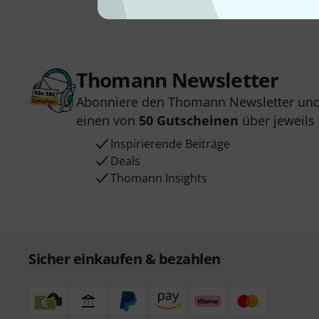
Thomann Newsletter
Abonniere den Thomann Newsletter und
einen von
50 Gutscheinen
über jeweils
Inspirierende Beiträge
Deals
Thomann Insights
Sicher einkaufen & bezahlen