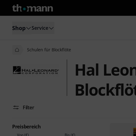
Shop
Service
Schulen für Blockflöte
Hal Leon
Blockflö
Filter
Preisbereich
Von (€)
Bis (€)