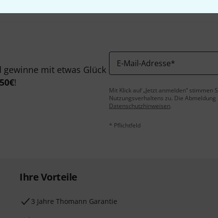
E-Mail-Adresse
*
 gewinne mit etwas Glück
50€
!
Mit Klick auf „Jetzt anmelden“ stimmen
Nutzungsverhaltens zu. Die Abmeldung is
Datenschutzhinweisen
.
* Pflichtfeld
Ihre Vorteile
3 Jahre Thomann Garantie