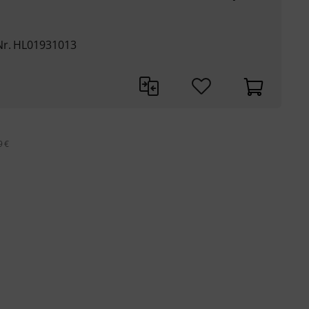
Nr. HL01931013
9 €