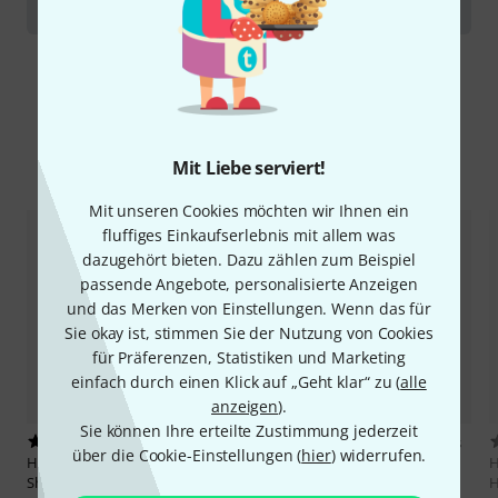
Althorn und Euphonium
Alternativen vergleichen
Mit Liebe serviert!
Mit unseren Cookies möchten wir Ihnen ein
fluffiges Einkaufserlebnis mit allem was
dazugehört bieten. Dazu zählen zum Beispiel
passende Angebote, personalisierte Anzeigen
und das Merken von Einstellungen. Wenn das für
Sie okay ist, stimmen Sie der Nutzung von Cookies
für Präferenzen, Statistiken und Marketing
einfach durch einen Klick auf „Geht klar“ zu (
alle
anzeigen
).
Sie können Ihre erteilte Zustimmung jederzeit
2
Hal Leonard
101 Popular Songs
über die Cookie-Einstellungen (
hier
) widerrufen.
Hal Leonard
50 Songs You
Horn
H
Should Horn
H
24,99 €