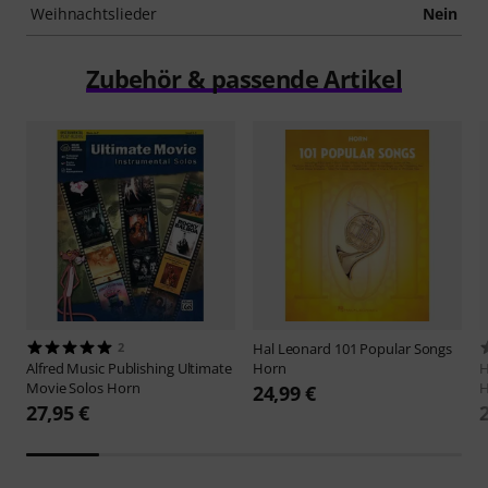
Weihnachtslieder
Nein
Zubehör & passende Artikel
2
Hal Leonard
101 Popular Songs
Alfred Music Publishing
Ultimate
Horn
H
Movie Solos Horn
H
24,99 €
27,95 €