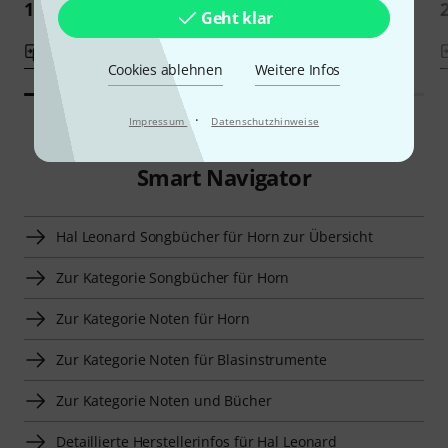
18,99 €
Geht klar
Vergleichen
Vergleichen
Cookies ablehnen
Weitere Infos
·
Impressum
Datenschutzhinweise
Smart Navigator
Hal Leonard Songbücher für Horn zur Übersicht
Zur Kategorie Songbücher für Horn
Zur Kategorie Noten für Horn
Zur Kategorie Noten für Blasinstrumente
Zur Kategorie Noten und Bücher
Detaillierte Herstellerinfos für Hal Leonard