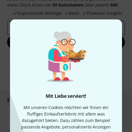
etwas Glück einen von
50 Gutscheinen
über jeweils
50€
!
Inspirierende Beiträge
Deals
Thomann Insights
E-Mail-Adresse
*
Jetzt anmelden
Mit Klick auf „Jetzt anmelden“ stimmen Sie dem Erhalt von E-Mail-
Werbung und einer Messung des E-Mail-Nutzungsverhaltens zu. Die
Abmeldung ist jederzeit möglich. Weitere Informationen finden Sie in
unseren
Datenschutzhinweisen
.
* Pflichtfeld
Mit Liebe serviert!
Sicher einkaufen & bezahlen
Mit unseren Cookies möchten wir Ihnen ein
fluffiges Einkaufserlebnis mit allem was
dazugehört bieten. Dazu zählen zum Beispiel
passende Angebote, personalisierte Anzeigen