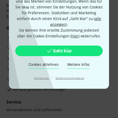
und das Merken von Einstellungen. Wenn das für
Bezahlen Sie vertraulich und sicher per Nachnahme,
Sie okay ist, stimmen Sie der Nutzung von Cookies
Vorkasse, PayPal, Amazon Pay,
Klarna Sofort bezahlen
,
für Präferenzen, Statistiken und Marketing
Klarna Ratenzahlung
oder Kreditkarte.
einfach durch einen Klick auf „Geht klar“ zu (
alle
anzeigen
).
Ihre Vorteile
Sie können Ihre erteilte Zustimmung jederzeit
über die Cookie-Einstellungen (
hier
) widerrufen.
3 Jahre Thomann Garantie
30 Tage Money-Back-Garantie
Geht klar
Reparaturservice
Cookies ablehnen
Weitere Infos
Beratung durch Fachexperten
·
Zufriedenheitsgarantie
Impressum
Datenschutzhinweise
Europas größtes Versandlager
Service
Versandkosten und Lieferzeiten