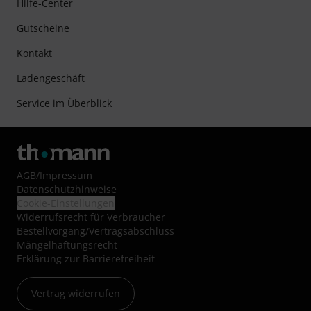
Hilfe-Center
Gutscheine
Kontakt
Ladengeschäft
Service im Überblick
AGB
/
Impressum
Datenschutzhinweise
Cookie-Einstellungen
Widerrufsrecht für Verbraucher
Bestellvorgang/Vertragsabschluss
Mängelhaftungsrecht
Erklärung zur Barrierefreiheit
Vertrag widerrufen