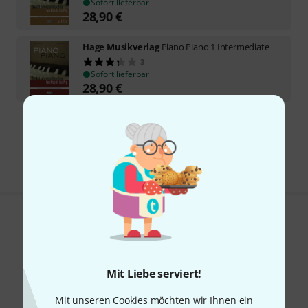
Sofort lieferbar
28,90
€
Hage Musikverlag
Piano Piano 1 Intermediate
3
Sofort lieferbar
28,90
€
Kostenloser Versand ab 29 €
Alle Preise inkl. MwSt.
Gefällt Ihnen, was Sie sehen?
Teilen
Hilfe & Feedback
Mit Liebe serviert!
Mit unseren Cookies möchten wir Ihnen ein