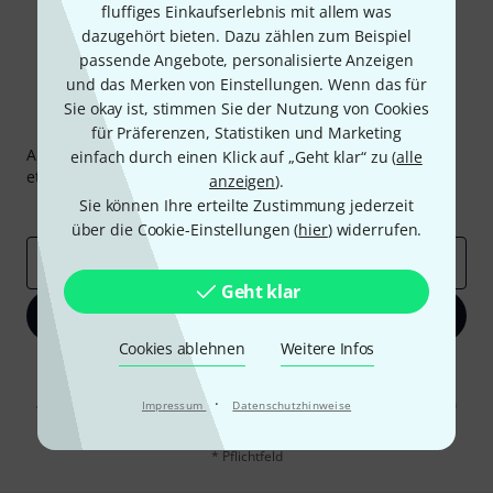
fluffiges Einkaufserlebnis mit allem was
dazugehört bieten. Dazu zählen zum Beispiel
passende Angebote, personalisierte Anzeigen
und das Merken von Einstellungen. Wenn das für
Sie okay ist, stimmen Sie der Nutzung von Cookies
Thomann Newsletter
für Präferenzen, Statistiken und Marketing
Abonniere den Thomann Newsletter und gewinne mit
einfach durch einen Klick auf „Geht klar“ zu (
alle
etwas Glück einen von
50 Gutscheinen
über jeweils
50€
!
anzeigen
).
Sie können Ihre erteilte Zustimmung jederzeit
Inspirierende Beiträge
Deals
Thomann Insights
über die Cookie-Einstellungen (
hier
) widerrufen.
E-Mail-Adresse
*
Geht klar
Jetzt anmelden
Cookies ablehnen
Weitere Infos
Mit Klick auf „Jetzt anmelden“ stimmen Sie dem Erhalt von E-Mail-
Werbung und einer Messung des E-Mail-Nutzungsverhaltens zu. Die
·
Abmeldung ist jederzeit möglich. Weitere Informationen finden Sie in
Impressum
Datenschutzhinweise
unseren
Datenschutzhinweisen
.
* Pflichtfeld