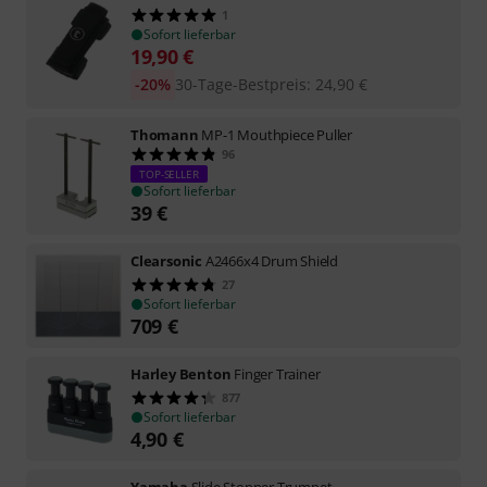
1
Sofort lieferbar
19,90
€
-20%
30-Tage-Bestpreis
:
24,90
€
Thomann
MP-1 Mouthpiece Puller
96
TOP-SELLER
Sofort lieferbar
39
€
Clearsonic
A2466x4 Drum Shield
27
Sofort lieferbar
709
€
Harley Benton
Finger Trainer
877
Sofort lieferbar
4,90
€