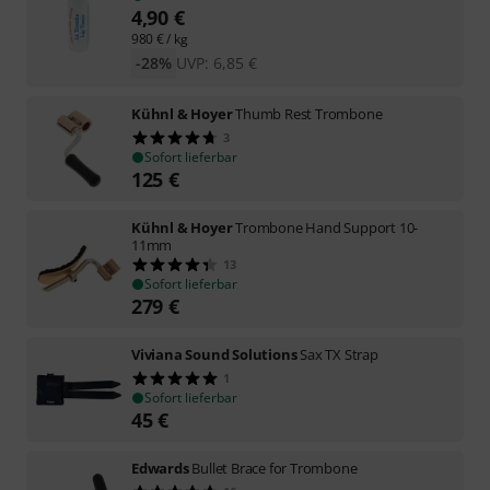
4,90
€
980
€
/ kg
-28%
UVP:
6,85
€
Kühnl & Hoyer
Thumb Rest Trombone
3
Sofort lieferbar
125
€
Kühnl & Hoyer
Trombone Hand Support 10-
11mm
13
Sofort lieferbar
279
€
Viviana Sound Solutions
Sax TX Strap
1
Sofort lieferbar
45
€
Edwards
Bullet Brace for Trombone