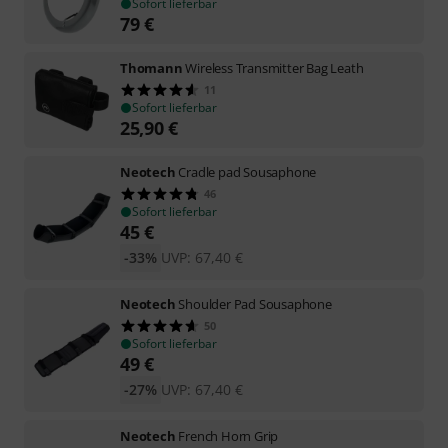
Sofort lieferbar
79
€
Thomann
Wireless Transmitter Bag Leath
11
Sofort lieferbar
25,90
€
Neotech
Cradle pad Sousaphone
46
Sofort lieferbar
45
€
-33%
UVP:
67,40
€
Neotech
Shoulder Pad Sousaphone
50
Sofort lieferbar
49
€
-27%
UVP:
67,40
€
Neotech
French Horn Grip