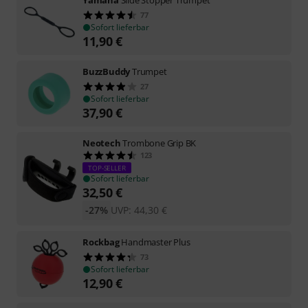
Yamaha
Slide Stopper Trumpet
77
Sofort lieferbar
11,90
€
BuzzBuddy
Trumpet
27
Sofort lieferbar
37,90
€
Neotech
Trombone Grip BK
123
TOP-SELLER
Sofort lieferbar
32,50
€
-27%
UVP:
44,30
€
Rockbag
Handmaster Plus
73
Sofort lieferbar
12,90
€