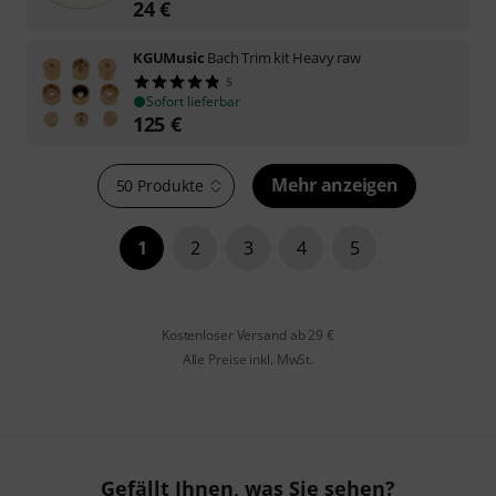
24
€
KGUMusic
Bach Trim kit Heavy raw
5
Sofort lieferbar
125
€
Mehr anzeigen
50 Produkte
1
2
3
4
5
Kostenloser Versand ab 29 €
Alle Preise inkl. MwSt.
Gefällt Ihnen, was Sie sehen?