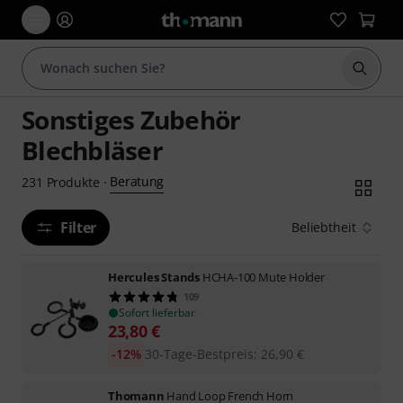
Suche 
Sonstiges Zubehör
Blechbläser
Beratung
231
Produkte
·
Filter
Beliebtheit
Hercules Stands
HCHA-100 Mute Holder
109
Sofort lieferbar
23,80
€
-12%
30-Tage-Bestpreis
:
26,90
€
Thomann
Hand Loop French Horn