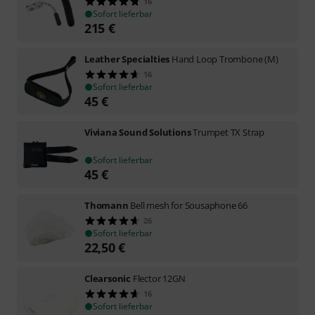
16
Sofort lieferbar
215
€
Leather Specialties
Hand Loop Trombone (M)
16
Sofort lieferbar
45
€
Viviana Sound Solutions
Trumpet TX Strap
Sofort lieferbar
45
€
Thomann
Bell mesh for Sousaphone 66
26
Sofort lieferbar
22,50
€
Clearsonic
Flector 12GN
16
Sofort lieferbar