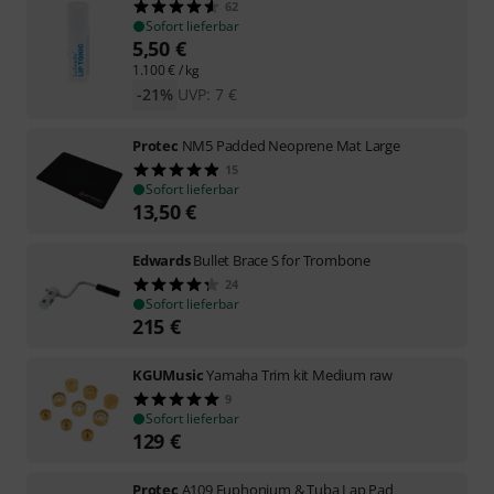
62
Sofort lieferbar
5,50
€
1.100
€
/ kg
-21%
UVP:
7
€
Protec
NM5 Padded Neoprene Mat Large
15
Sofort lieferbar
13,50
€
Edwards
Bullet Brace S for Trombone
24
Sofort lieferbar
215
€
KGUMusic
Yamaha Trim kit Medium raw
9
Sofort lieferbar
129
€
Protec
A109 Euphonium & Tuba Lap Pad