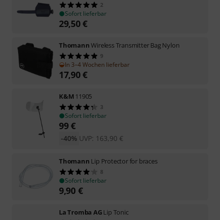
2
Sofort lieferbar
29,50
€
Thomann
Wireless Transmitter Bag Nylon
9
In 3–4 Wochen lieferbar
17,90
€
K&M
11905
3
Sofort lieferbar
99
€
-40%
UVP:
163,90
€
Thomann
Lip Protector for braces
8
Sofort lieferbar
9,90
€
La Tromba AG
Lip Tonic