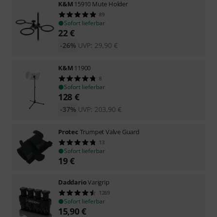
K&M
15910 Mute Holder
89
Sofort lieferbar
22
€
-26%
UVP:
29,90
€
K&M
11900
8
Sofort lieferbar
128
€
-37%
UVP:
203,90
€
Protec
Trumpet Valve Guard
13
Sofort lieferbar
19
€
Daddario
Varigrip
1269
Sofort lieferbar
15,90
€