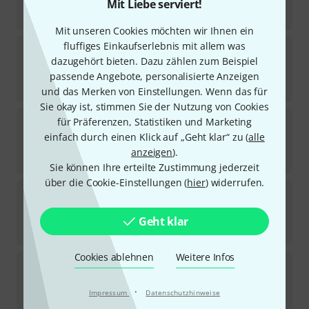
Sofort lieferbar
Mit Liebe serviert!
89
€
Mit unseren Cookies möchten wir Ihnen ein
fluffiges Einkaufserlebnis mit allem was
Martin Seibold
Tone Stability Enhancer TSE 1
dazugehört bieten. Dazu zählen zum Beispiel
19
Sofort lieferbar
passende Angebote, personalisierte Anzeigen
59
€
und das Merken von Einstellungen. Wenn das für
Sie okay ist, stimmen Sie der Nutzung von Cookies
Brasstache
Mustache Clip for Trumpet
für Präferenzen, Statistiken und Marketing
8
einfach durch einen Klick auf „Geht klar“ zu (
alle
Sofort lieferbar
anzeigen
).
10,90
€
Sie können Ihre erteilte Zustimmung jederzeit
über die Cookie-Einstellungen (
hier
) widerrufen.
MG Leather Work
Trumpet Valve Guard LB
5
Sofort lieferbar
Geht klar
19,90
€
Cookies ablehnen
Weitere Infos
Bobcat
Mouthpiece Remover
76
Sofort lieferbar
·
Impressum
Datenschutzhinweise
57
€