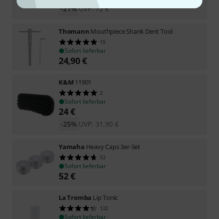
-21%
UVP:
72
€
Thomann
Mouthpiece Shank Dent Tool
15
Sofort lieferbar
24,90
€
K&M
11901
2
Sofort lieferbar
24
€
-25%
UVP:
31,90
€
Yamaha
Heavy Caps 3er-Set
52
Sofort lieferbar
52
€
La Tromba
Lip Tonic
122
Sofort lieferbar