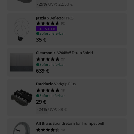
-29%
UVP:
22,50
€
Jazzlab
Deflector PRO
92
TOP-SELLER
Sofort lieferbar
35
€
Clearsonic
A2448x5 Drum Shield
27
Sofort lieferbar
639
€
Daddario
Varigrip Plus
18
Sofort lieferbar
29
€
-24%
UVP:
38
€
All Brass
Soundreturn for Trumpet bell
10