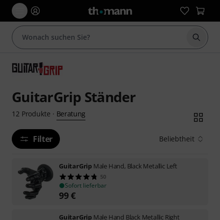
Suche 
GuitarGrip Ständer
Beratung
12
Produkte
·
Filter
Beliebtheit
GuitarGrip
Male Hand, Black Metallic Left
50
Sofort lieferbar
99
€
GuitarGrip
Male Hand Black Metallic Right