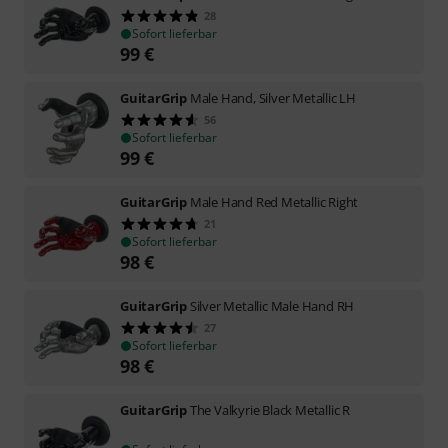
28
Sofort lieferbar
99
€
GuitarGrip
Male Hand, Silver Metallic LH
56
Sofort lieferbar
99
€
GuitarGrip
Male Hand Red Metallic Right
21
Sofort lieferbar
98
€
GuitarGrip
Silver Metallic Male Hand RH
27
Sofort lieferbar
98
€
GuitarGrip
The Valkyrie Black Metallic R