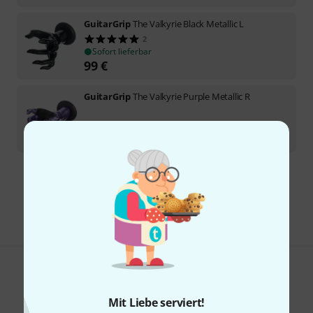
GuitarGrip
The Valkyrie Black Metallic L
2
Sofort lieferbar
99
€
GuitarGrip
The Valkyrie Purple Metallic R
Sofort lieferbar
99
€
Kostenloser Versand ab 29 €
Alle Preise inkl. MwSt.
Gefällt Ihnen, was Sie sehen?
Mit Liebe serviert!
Teilen
Hilfe & Feedback