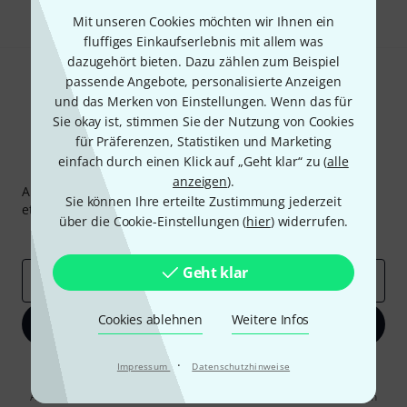
Mit unseren Cookies möchten wir Ihnen ein
fluffiges Einkaufserlebnis mit allem was
dazugehört bieten. Dazu zählen zum Beispiel
passende Angebote, personalisierte Anzeigen
und das Merken von Einstellungen. Wenn das für
Sie okay ist, stimmen Sie der Nutzung von Cookies
für Präferenzen, Statistiken und Marketing
einfach durch einen Klick auf „Geht klar“ zu (
alle
Thomann Newsletter
anzeigen
).
Abonniere den Thomann Newsletter und gewinne mit
Sie können Ihre erteilte Zustimmung jederzeit
etwas Glück einen von
50 Gutscheinen
über jeweils
50€
!
über die Cookie-Einstellungen (
hier
) widerrufen.
Inspirierende Beiträge
Deals
Thomann Insights
Geht klar
E-Mail-Adresse
*
Cookies ablehnen
Weitere Infos
Jetzt anmelden
·
Mit Klick auf „Jetzt anmelden“ stimmen Sie dem Erhalt von E-Mail-
Impressum
Datenschutzhinweise
Werbung und einer Messung des E-Mail-Nutzungsverhaltens zu. Die
Abmeldung ist jederzeit möglich. Weitere Informationen finden Sie in