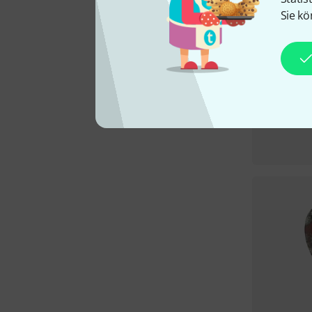
Sie kö