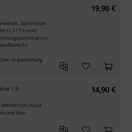
19,90
€
 Speedster, Djentleman
ffer (1,1 / 1,6 mm)
leistungspolyamid mit
berfläche für
lichen Griperhöhung
14,90
€
ster 1.8
 definiertem Attack
arre und Bass