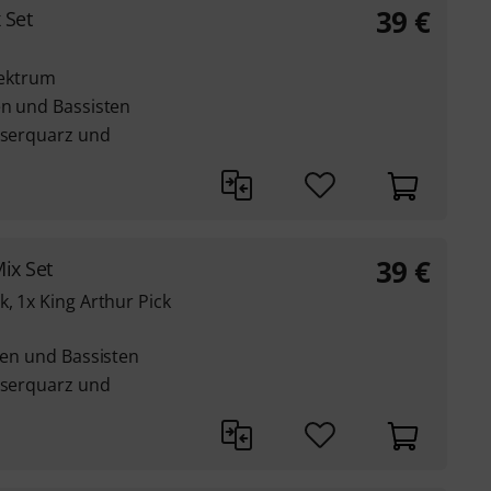
39
€
 Set
lektrum
en und Bassisten
faserquarz und
39
€
ix Set
k, 1x King Arthur Pick
sten und Bassisten
faserquarz und