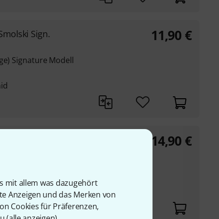
11,90
€
Smolski Sign.
ge) Signature Modell
id
14,90
€
ck
Attack
is mit allem was dazugehört
rte Anzeigen und das Merken von
von Cookies für Präferenzen,
u (
alle anzeigen
).