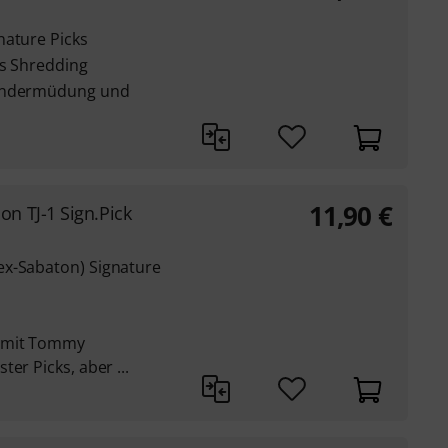
nature Picks
es Shredding
Handermüdung und
11,90
€
n TJ-1 Sign.Pick
ex-Sabaton) Signature
t mit Tommy
er Picks, aber ...