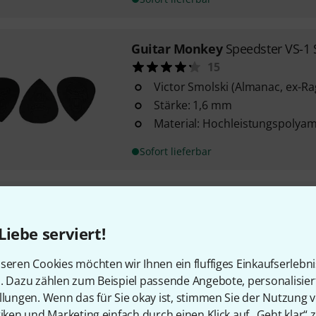
Guitar Monkey
Speedster VS-1 
15
Victor Smolski (Almanac, ex-Ra
Stärke: 1,6 mm
Material: Hochleistungspolyam
Sofort lieferbar
Guitar Monkey
Viking - Thor Pi
Material: Vulkanglas
Liebe serviert!
kleine spitze Jazz-Form
brillanter Klang und schnelles 
seren Cookies möchten wir Ihnen ein fluffiges Einkaufserlebn
n. Dazu zählen zum Beispiel passende Angebote, personalisie
llungen. Wenn das für Sie okay ist, stimmen Sie der Nutzung 
Sofort lieferbar
tiken und Marketing einfach durch einen Klick auf „Geht klar“ z