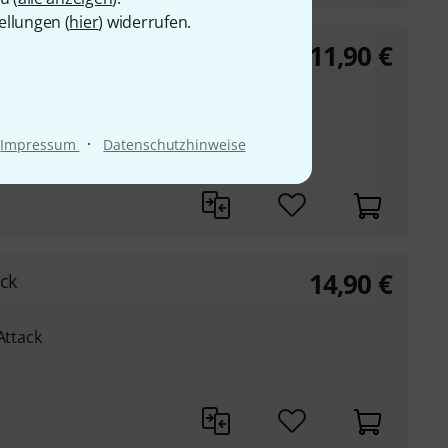
ellungen (
hier
) widerrufen.
11,90
€
6 mm
id
·
Impressum
Datenschutzhinweise
rip und kontrollierte
14,90
€
ick
Attack