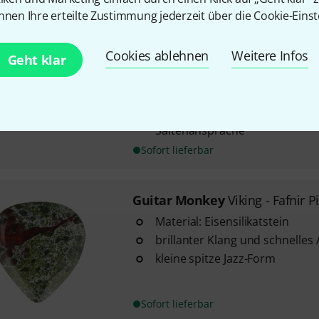
nnen Ihre erteilte Zustimmung jederzeit über die Cookie-Einst
Guitar Monkey
Djentleman 1.
Cookies ablehnen
Weitere Infos
4
Geht klar
Stärke: 1,6 mm
Material: Hochleistungspolyam
raue Oberfläche für erhöhten G
Saitenansprache
Sofort lieferbar
Guitar Monkey
Viking - Fafnir P
Material: Eisensilikatstein
brillanter Klang und schnelles 
kleine spitze Jazz-Form
Sofort lieferbar