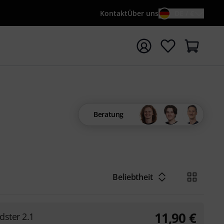
Kontakt
Über uns
DE / €
e mit Suchwort {searchTerm} starten
Beratung
Beliebtheit
11,90
€
dster 2.1