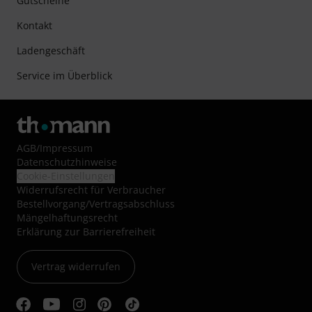
Gutscheine
Kontakt
Ladengeschäft
Service im Überblick
AGB
/
Impressum
Datenschutzhinweise
Cookie-Einstellungen
Widerrufsrecht für Verbraucher
Bestellvorgang/Vertragsabschluss
Mängelhaftungsrecht
Erklärung zur Barrierefreiheit
Vertrag widerrufen