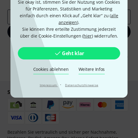
Inspirierende Beiträge
Deals
Thomann Insights
Sie okay ist, stimmen Sie der Nutzung von Cookies
für Präferenzen, Statistiken und Marketing
einfach durch einen Klick auf „Geht klar“ zu (
alle
E-Mail-Adresse
*
anzeigen
).
Sie können Ihre erteilte Zustimmung jederzeit
Jetzt anmelden
über die Cookie-Einstellungen (
hier
) widerrufen.
Mit Klick auf „Jetzt anmelden“ stimmen Sie dem Erhalt von E-Mail-
Werbung und einer Messung des E-Mail-Nutzungsverhaltens zu. Die
Geht klar
Abmeldung ist jederzeit möglich. Weitere Informationen finden Sie in
unseren
Datenschutzhinweisen
.
Cookies ablehnen
Weitere Infos
* Pflichtfeld
·
Impressum
Datenschutzhinweise
Sicher einkaufen & bezahlen
Bezahlen Sie vertraulich und sicher per Nachnahme,