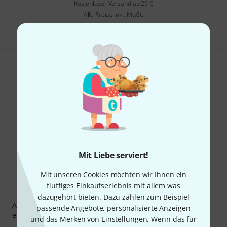
Kostenloser Versand ab 29 €
Alle Preise inkl. MwSt.
Gefällt Ihnen, was Sie sehen?
Teilen
Hilfe & Feedback
Mit Liebe serviert!
Mit unseren Cookies möchten wir Ihnen ein
fluffiges Einkaufserlebnis mit allem was
Thomann Newsletter
dazugehört bieten. Dazu zählen zum Beispiel
Abonniere den Thomann Newsletter und gewinne mit
passende Angebote, personalisierte Anzeigen
etwas Glück einen von
50 Gutscheinen
über jeweils
50€
!
und das Merken von Einstellungen. Wenn das für