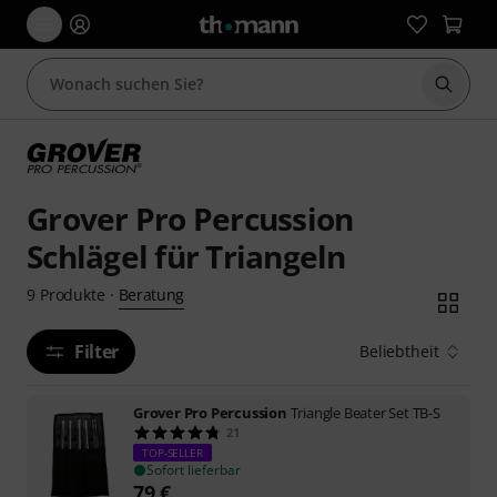
Suche 
Grover Pro Percussion
Schlägel für Triangeln
Beratung
9
Produkte
·
Filter
Beliebtheit
Grover Pro Percussion
Triangle Beater Set TB-S
21
TOP-SELLER
Sofort lieferbar
79
€