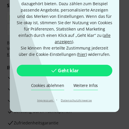
dazugehört bieten. Dazu zählen zum Beispiel
Sicher einkaufen & bezahlen
passende Angebote, personalisierte Anzeigen
und das Merken von Einstellungen. Wenn das für
Sie okay ist, stimmen Sie der Nutzung von Cookies
für Präferenzen, Statistiken und Marketing
einfach durch einen Klick auf „Geht klar“ zu (
alle
anzeigen
).
Bezahlen Sie vertraulich und sicher per Nachnahme,
Sie können Ihre erteilte Zustimmung jederzeit
Vorkasse, PayPal, Amazon Pay,
Klarna Sofort bezahlen
,
Klarna Ratenzahlung
über die Cookie-Einstellungen (
oder Kreditkarte.
hier
) widerrufen.
Ihre Vorteile
Geht klar
3 Jahre Thomann Garantie
Cookies ablehnen
Weitere Infos
30 Tage Money-Back-Garantie
Reparaturservice
·
Impressum
Datenschutzhinweise
Beratung durch Fachexperten
Zufriedenheitsgarantie