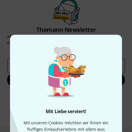
Thomann Newsletter
Abonniere den Thomann Newsletter und gewinne mit
etwas Glück einen von
50 Gutscheinen
über jeweils
50€
!
Inspirierende Beiträge
Deals
Thomann Insights
E-Mail-Adresse
*
Jetzt anmelden
Mit Klick auf „Jetzt anmelden“ stimmen Sie dem Erhalt von E-Mail-
Werbung und einer Messung des E-Mail-Nutzungsverhaltens zu. Die
Abmeldung ist jederzeit möglich. Weitere Informationen finden Sie in
unseren
Datenschutzhinweisen
.
Mit Liebe serviert!
* Pflichtfeld
Mit unseren Cookies möchten wir Ihnen ein
fluffiges Einkaufserlebnis mit allem was