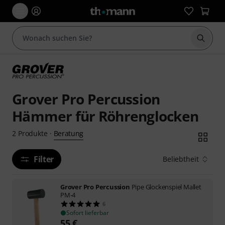
Suche 
Grover Pro Percussion
Hämmer für Röhrenglocken
Beratung
2
Produkte
·
Filter
Beliebtheit
Grover Pro Percussion
Pipe Glockenspiel Mallet
PM-4
6
Sofort lieferbar
55
€