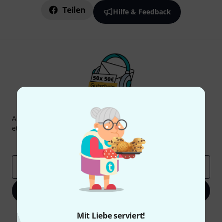
Teilen
Hilfe & Feedback
Thomann Newsletter
Abonniere den Thomann Newsletter und gewinne mit
etwas Glück einen von
50 Gutscheinen
über jeweils
50€
!
Inspirierende Beiträge
Deals
Thomann Insights
E-Mail-Adresse
*
Jetzt anmelden
Mit Klick auf „Jetzt anmelden“ stimmen Sie dem Erhalt von E-Mail-
Mit Liebe serviert!