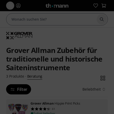
Suche 
Grover Allman Zubehör für
traditionelle und historische
Saiteninstrumente
Beratung
3
Produkte
·
Filter
Beliebtheit
Grover Allman
Hippie Print Picks
61
Sofort lieferbar