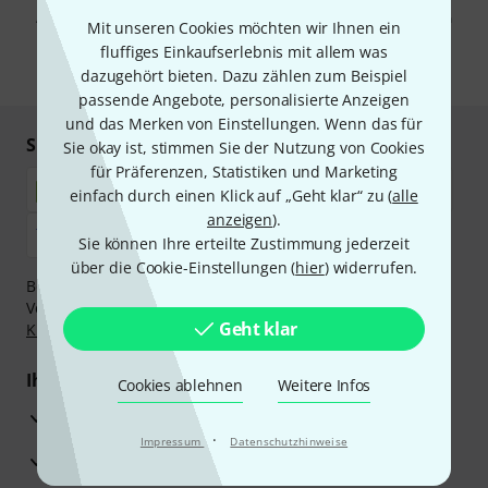
Werbung und einer Messung des E-Mail-Nutzungsverhaltens zu. Die
Abmeldung ist jederzeit möglich. Weitere Informationen finden Sie in
Mit unseren Cookies möchten wir Ihnen ein
unseren
Datenschutzhinweisen
.
fluffiges Einkaufserlebnis mit allem was
* Pflichtfeld
dazugehört bieten. Dazu zählen zum Beispiel
passende Angebote, personalisierte Anzeigen
und das Merken von Einstellungen. Wenn das für
Sicher einkaufen & bezahlen
Sie okay ist, stimmen Sie der Nutzung von Cookies
für Präferenzen, Statistiken und Marketing
einfach durch einen Klick auf „Geht klar“ zu (
alle
anzeigen
).
Sie können Ihre erteilte Zustimmung jederzeit
über die Cookie-Einstellungen (
hier
) widerrufen.
Bezahlen Sie vertraulich und sicher per Nachnahme,
Vorkasse, PayPal, Amazon Pay,
Klarna Sofort bezahlen
,
Geht klar
Klarna Ratenzahlung
oder Kreditkarte.
Ihre Vorteile
Cookies ablehnen
Weitere Infos
3 Jahre Thomann Garantie
·
Impressum
Datenschutzhinweise
30 Tage Money-Back-Garantie