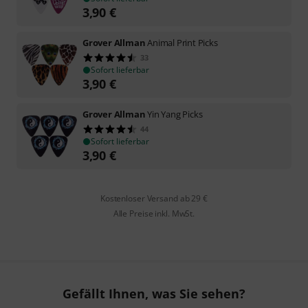
3,90
€
Grover Allman
Animal Print Picks
33
Sofort lieferbar
3,90
€
Grover Allman
Yin Yang Picks
44
Sofort lieferbar
3,90
€
Kostenloser Versand ab 29 €
Alle Preise inkl. MwSt.
Gefällt Ihnen, was Sie sehen?