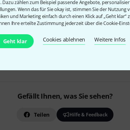
n. Dazu zählen zum Beispiel passende Angebote, personalisie
Leistung: 120 W Bi-Amped
llungen. Wenn das für Sie okay ist, stimmen Sie der Nutzung 
Lautsprecherbestückung: 6” W
tiken und Marketing einfach durch einen Klick auf „Geht klar“ z
Kalottenhochtöner
nnen Ihre erteilte Zustimmung jederzeit über die Cookie-Einst
Sofort lieferbar
Cookies ablehnen
Weitere Infos
Geht klar
Kostenloser Versand ab 2
Alle Preise inkl. MwSt.
Gefällt Ihnen, was Sie sehen?
Teilen
Hilfe & Feedback