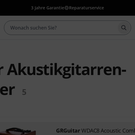
3 Jahre Garantie
Reparaturservice
Such
 Akustikgitarren-
er
5
GRGuitar
WDAC8 Acoustic Co