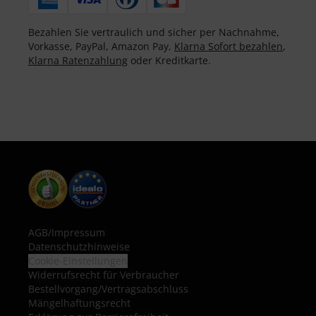
Bezahlen Sie vertraulich und sicher per Nachnahme,
Vorkasse, PayPal, Amazon Pay,
Klarna Sofort bezahlen
,
Klarna Ratenzahlung
oder Kreditkarte.
AGB
/
Impressum
Datenschutzhinweise
Cookie-Einstellungen
Widerrufsrecht für Verbraucher
Bestellvorgang/Vertragsabschluss
Mängelhaftungsrecht