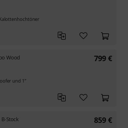
 Kalottenhochtöner
799
€
mbo Wood
oofer und 1”
859
€
 B-Stock