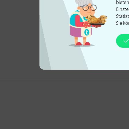
biete
Einste
Statis
Sie kö