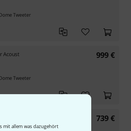
 Dome Tweeter
999
€
er Acoust
 Dome Tweeter
739
€
o W B-Stock
is mit allem was dazugehört