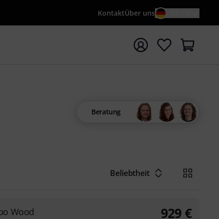
Kontakt
Über uns
DE / €
e mit Suchwort {searchTerm} starten
Beratung
Beliebtheit
929
€
mbo Wood