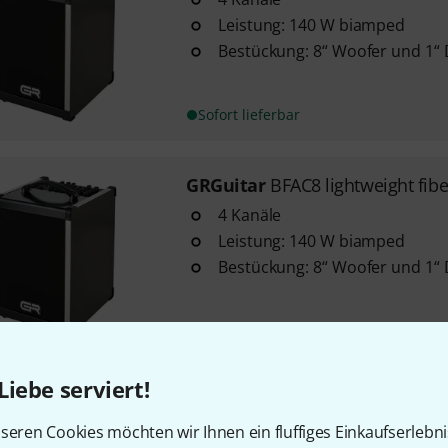
Leistung: 140 W biamped
Bestückung: 8“ Woofer und 1“
Sofort lieferbar
GRGuitar
BFAC8 lightweight fib
4 Kanäle
Leistung: 140 W biamped
Bestückung: 8“ Woofer und 1“
Sofort lieferbar
Liebe serviert!
GRGuitar
WDAC6 Acoustic Comb
3 Kanäle
seren Cookies möchten wir Ihnen ein fluffiges Einkaufserlebn