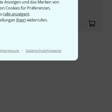
rte Anzeigen und das Merken von
von Cookies für Präferenzen,
oofer und 1”
u (
alle anzeigen
).
ellungen (
hier
) widerrufen.
9 €
·
Impressum
Datenschutzhinweise