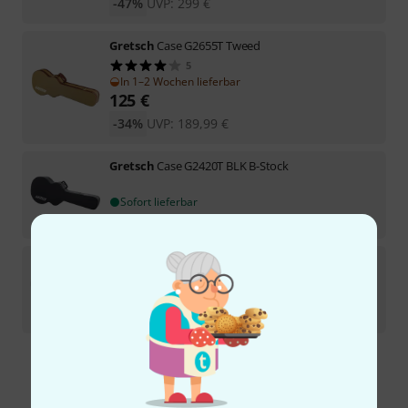
-47%
UVP:
299
€
Gretsch
Case G2655T Tweed
5
In 1–2 Wochen lieferbar
125
€
-34%
UVP:
189,99
€
Gretsch
Case G2420T BLK B-Stock
Sofort lieferbar
92
€
Gretsch
Case G2655T BLK B-Stock
Sofort lieferbar
88
€
Kostenloser Versand ab 29 €
Alle Preise inkl. MwSt.