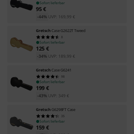
Sofort lieferbar
95
€
-44%
UVP:
169,99
€
Gretsch
Case G2622T Tweed
8
Sofort lieferbar
125
€
-34%
UVP:
189,99
€
Gretsch
Case G6241
98
Sofort lieferbar
199
€
-43%
UVP:
349
€
Gretsch
G6298FT Case
35
Sofort lieferbar
159
€