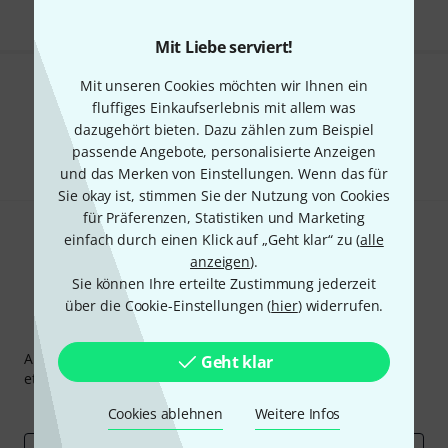
Mit Liebe serviert!
Mit unseren Cookies möchten wir Ihnen ein
Gefällt Ihnen, was Sie sehen?
fluffiges Einkaufserlebnis mit allem was
dazugehört bieten. Dazu zählen zum Beispiel
Teilen
Hilfe & Feedback
passende Angebote, personalisierte Anzeigen
und das Merken von Einstellungen. Wenn das für
Sie okay ist, stimmen Sie der Nutzung von Cookies
für Präferenzen, Statistiken und Marketing
einfach durch einen Klick auf „Geht klar“ zu (
alle
anzeigen
).
Sie können Ihre erteilte Zustimmung jederzeit
über die Cookie-Einstellungen (
hier
) widerrufen.
Thomann Newsletter
Abonniere den Thomann Newsletter und gewinne mit
Geht klar
etwas Glück einen von
50 Gutscheinen
über jeweils
50€
!
Inspirierende Beiträge
Deals
Thomann Insights
Cookies ablehnen
Weitere Infos