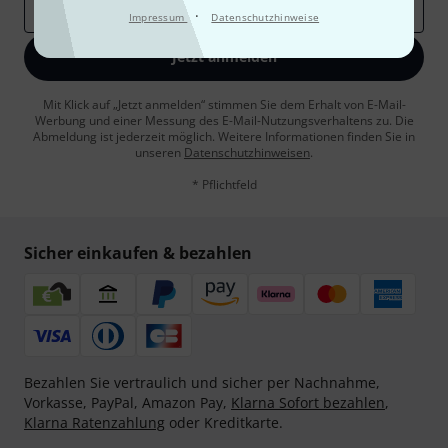
E-Mail-Adresse
*
·
Impressum
Datenschutzhinweise
Jetzt anmelden
Mit Klick auf „Jetzt anmelden“ stimmen Sie dem Erhalt von E-Mail-
Werbung und einer Messung des E-Mail-Nutzungsverhaltens zu. Die
Abmeldung ist jederzeit möglich. Weitere Informationen finden Sie in
unseren
Datenschutzhinweisen
.
* Pflichtfeld
Sicher einkaufen & bezahlen
Bezahlen Sie vertraulich und sicher per Nachnahme,
Vorkasse, PayPal, Amazon Pay,
Klarna Sofort bezahlen
,
Klarna Ratenzahlung
oder Kreditkarte.