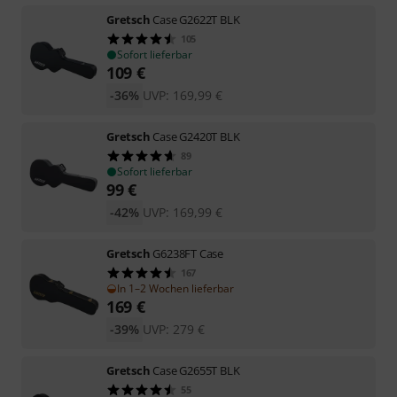
Gretsch
Case G2622T BLK
105
Sofort lieferbar
109
€
-36%
UVP:
169,99
€
Gretsch
Case G2420T BLK
89
Sofort lieferbar
99
€
-42%
UVP:
169,99
€
Gretsch
G6238FT Case
167
In 1–2 Wochen lieferbar
169
€
-39%
UVP:
279
€
Gretsch
Case G2655T BLK
55