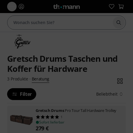
Suche 
Gretsch Drums Taschen und
Koffer für Hardware
Beratung
3
Produkte
·
Filter
Beliebtheit
Gretsch Drums
Pro Tour Tall Hardware Trolley
1
Sofort lieferbar
279
€