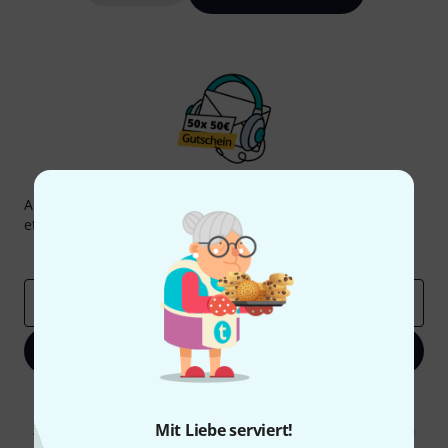
Thomann Newsletter
Abonniere den Thomann Newsletter und gewinne mit
etwas Glück einen von
50 Gutscheinen
über jeweils
50€
!
Inspirierende Beiträge
Deals
Thomann Insights
E-Mail-Adresse
*
Jetzt anmelden
Mit Klick auf „Jetzt anmelden“ stimmen Sie dem Erhalt von E-Mail-
Werbung und einer Messung des E-Mail-Nutzungsverhaltens zu. Die
Mit Liebe serviert!
Abmeldung ist jederzeit möglich. Weitere Informationen finden Sie in
unseren
Datenschutzhinweisen
.