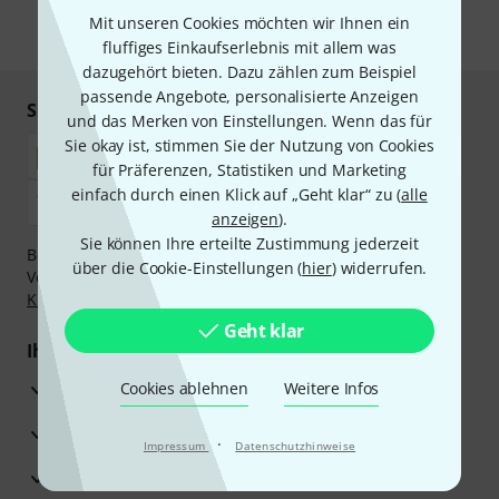
Mit unseren Cookies möchten wir Ihnen ein
* Pflichtfeld
fluffiges Einkaufserlebnis mit allem was
dazugehört bieten. Dazu zählen zum Beispiel
passende Angebote, personalisierte Anzeigen
Sicher einkaufen & bezahlen
und das Merken von Einstellungen. Wenn das für
Sie okay ist, stimmen Sie der Nutzung von Cookies
für Präferenzen, Statistiken und Marketing
einfach durch einen Klick auf „Geht klar“ zu (
alle
anzeigen
).
Sie können Ihre erteilte Zustimmung jederzeit
Bezahlen Sie vertraulich und sicher per Nachnahme,
über die Cookie-Einstellungen (
hier
) widerrufen.
Vorkasse, PayPal, Amazon Pay,
Klarna Sofort bezahlen
,
Klarna Ratenzahlung
oder Kreditkarte.
Geht klar
Ihre Vorteile
3 Jahre Thomann Garantie
Cookies ablehnen
Weitere Infos
30 Tage Money-Back-Garantie
·
Impressum
Datenschutzhinweise
Reparaturservice