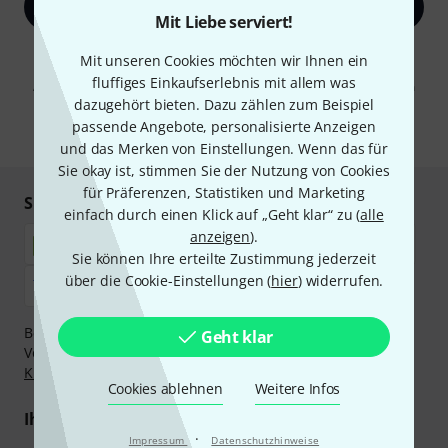
Jetzt anmelden
Mit Liebe serviert!
Mit Klick auf „Jetzt anmelden“ stimmen Sie dem Erhalt von E-Mail-
Mit unseren Cookies möchten wir Ihnen ein
Werbung und einer Messung des E-Mail-Nutzungsverhaltens zu. Die
fluffiges Einkaufserlebnis mit allem was
Abmeldung ist jederzeit möglich. Weitere Informationen finden Sie in
unseren
Datenschutzhinweisen
.
dazugehört bieten. Dazu zählen zum Beispiel
passende Angebote, personalisierte Anzeigen
* Pflichtfeld
und das Merken von Einstellungen. Wenn das für
Sie okay ist, stimmen Sie der Nutzung von Cookies
für Präferenzen, Statistiken und Marketing
Sicher einkaufen & bezahlen
einfach durch einen Klick auf „Geht klar“ zu (
alle
anzeigen
).
Sie können Ihre erteilte Zustimmung jederzeit
über die Cookie-Einstellungen (
hier
) widerrufen.
Bezahlen Sie vertraulich und sicher per Nachnahme,
Geht klar
Vorkasse, PayPal, Amazon Pay,
Klarna Sofort bezahlen
,
Klarna Ratenzahlung
oder Kreditkarte.
Cookies ablehnen
Weitere Infos
Ihre Vorteile
·
Impressum
Datenschutzhinweise