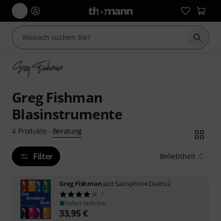
Suche 
Greg Fishman
Blasinstrumente
Beratung
4
Produkte
·
Filter
Beliebtheit
Greg Fishman
Jazz Saxophone Duets 2
1
Sofort lieferbar
33,95
€