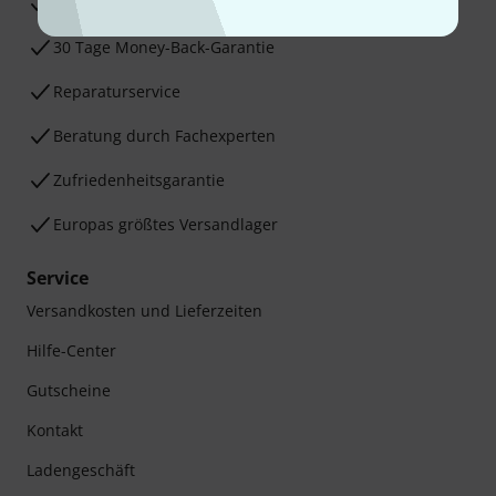
3 Jahre Thomann Garantie
30 Tage Money-Back-Garantie
Reparaturservice
Beratung durch Fachexperten
Zufriedenheitsgarantie
Europas größtes Versandlager
Service
Versandkosten und Lieferzeiten
Hilfe-Center
Gutscheine
Kontakt
Ladengeschäft