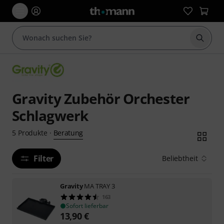
Suche 
Gravity Zubehör Orchester
Schlagwerk
Beratung
5
Produkte
·
Filter
Beliebtheit
Gravity
MA TRAY 3
163
Sofort lieferbar
13,90
€