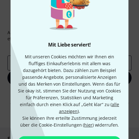
Thomann Newsletter
Abonniere den Thomann Newsletter und gewinne mit
etwas Glück einen von
50 Gutscheinen
über jeweils
50€
!
Mit Liebe serviert!
Inspirierende Beiträge
Deals
Thomann Insights
Mit unseren Cookies möchten wir Ihnen ein
E-Mail-Adresse
*
fluffiges Einkaufserlebnis mit allem was
dazugehört bieten. Dazu zählen zum Beispiel
passende Angebote, personalisierte Anzeigen
Jetzt anmelden
und das Merken von Einstellungen. Wenn das für
Sie okay ist, stimmen Sie der Nutzung von Cookies
Mit Klick auf „Jetzt anmelden“ stimmen Sie dem Erhalt von E-Mail-
für Präferenzen, Statistiken und Marketing
Werbung und einer Messung des E-Mail-Nutzungsverhaltens zu. Die
Abmeldung ist jederzeit möglich. Weitere Informationen finden Sie in
einfach durch einen Klick auf „Geht klar“ zu (
alle
unseren
Datenschutzhinweisen
.
anzeigen
).
* Pflichtfeld
Sie können Ihre erteilte Zustimmung jederzeit
über die Cookie-Einstellungen (
hier
) widerrufen.
Sicher einkaufen & bezahlen