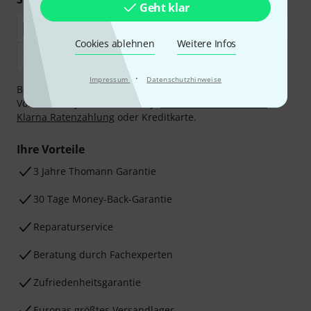
Geht klar
Cookies ablehnen
Weitere Infos
·
Impressum
Datenschutzhinweise
Bezahlen Sie vertraulich und sicher per Nachnahme,
Vorkasse, PayPal, Amazon Pay,
Klarna Sofort bezahlen
,
Klarna Ratenzahlung
oder Kreditkarte.
Ihre Vorteile
3 Jahre Thomann Garantie
30 Tage Money-Back-Garantie
Reparaturservice
Beratung durch Fachexperten
Zufriedenheitsgarantie
Europas größtes Versandlager