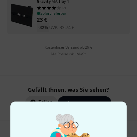
Gravity
MA Tray 1
51
Sofort lieferbar
23
€
-32%
UVP:
33,74
€
Kostenloser Versand ab 29 €
Alle Preise inkl. MwSt.
Gefällt Ihnen, was Sie sehen?
Teilen
Hilfe & Feedback