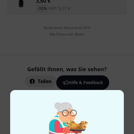
3,50
€
-32%
UVP:
5,17
€
Kostenloser Versand ab 29 €
Alle Preise inkl. MwSt.
Gefällt Ihnen, was Sie sehen?
Teilen
Hilfe & Feedback