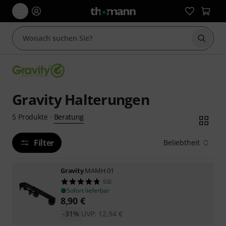
Suche 
Gravity Halterungen
Beratung
5
Produkte
·
Filter
Beliebtheit
Gravity
MAMH 01
532
Sofort lieferbar
8,90
€
-31%
UVP:
12,94
€