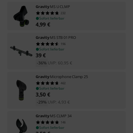
Gravity
MS U CLMP
232
Sofort lieferbar
4,99
€
Gravity
MS STB 01 PRO
196
Sofort lieferbar
39
€
-36%
UVP:
60,95
€
Gravity
Microphone Clamp 25
462
Sofort lieferbar
3,50
€
-29%
UVP:
4,93
€
Gravity
MS CLMP 34
146
Sofort lieferbar