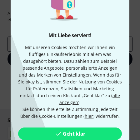
Thomann Newsletter
Abonniere den Thomann Newsletter und gewinne mit
etwas Glück einen von
50 Gutscheinen
über jeweils
50€
!
Inspirierende Beiträge
Deals
Thomann Insights
Mit Liebe serviert!
E-Mail-Adresse
*
Mit unseren Cookies möchten wir Ihnen ein
fluffiges Einkaufserlebnis mit allem was
Jetzt anmelden
dazugehört bieten. Dazu zählen zum Beispiel
passende Angebote, personalisierte Anzeigen
Mit Klick auf „Jetzt anmelden“ stimmen Sie dem Erhalt von E-Mail-
und das Merken von Einstellungen. Wenn das für
Werbung und einer Messung des E-Mail-Nutzungsverhaltens zu. Die
Sie okay ist, stimmen Sie der Nutzung von Cookies
Abmeldung ist jederzeit möglich. Weitere Informationen finden Sie in
für Präferenzen, Statistiken und Marketing
unseren
Datenschutzhinweisen
.
einfach durch einen Klick auf „Geht klar“ zu (
alle
* Pflichtfeld
anzeigen
).
Sie können Ihre erteilte Zustimmung jederzeit
über die Cookie-Einstellungen (
hier
) widerrufen.
Sicher einkaufen & bezahlen
Geht klar