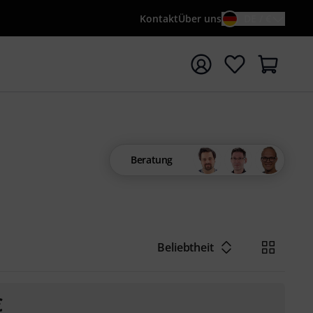
Kontakt
Über uns
DE / €
e mit Suchwort {searchTerm} starten
Beratung
Beliebtheit
€