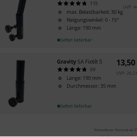
115
UVP:
4
max. Belastbarkeit: 30 kg
Neigungswinkel: 0 - 15°
Länge: 190 mm
Sofort lieferbar
13,50
Gravity
SA Fixtilt 5
69
UVP:
20,2
Länge: 190 mm
Durchmesser: 35 mm
Sofort lieferbar
Kostenloser Versand ab 2