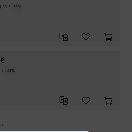
4,83
€
-35%
€
1
€
-33%
9 €