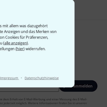
is mit allem was dazugehört
rte Anzeigen und das Merken von
von Cookies für Präferenzen,
u (
alle anzeigen
).
ellungen (
hier
) widerrufen.
·
Impressum
Datenschutzhinweise
Jetzt anmelden
 Sie dem Erhalt von E-Mail-Werbung und einer Messung des E-Mail-
t jederzeit möglich. Weitere Informationen finden Sie in unseren