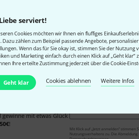
Alle Preise inkl. MwSt.
Liebe serviert!
seren Cookies möchten wir Ihnen ein fluffiges Einkaufserlebn
Gefällt Ihnen, was Sie sehen?
n. Dazu zählen zum Beispiel passende Angebote, personalisie
llungen. Wenn das für Sie okay ist, stimmen Sie der Nutzung 
tiken und Marketing einfach durch einen Klick auf „Geht klar“ z
Teilen
Hilfe & Feedback
nnen Ihre erteilte Zustimmung jederzeit über die Cookie-Einst
Cookies ablehnen
Weitere Infos
Geht klar
E-Mail-Adresse
*
 gewinne mit etwas Glück
50€
!
Mit Klick auf „Jetzt anmelden“ stimmen
Nutzungsverhaltens zu. Die Abmeldung is
Datenschutzhinweisen
.