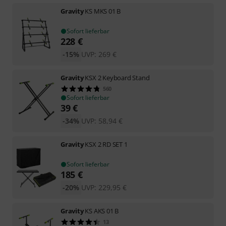
Gravity
KS MKS 01 B
Sofort lieferbar
228
€
-15%
UVP:
269
€
Gravity
KSX 2 Keyboard Stand
560
Sofort lieferbar
39
€
-34%
UVP:
58,94
€
Gravity
KSX 2 RD SET 1
Sofort lieferbar
185
€
-20%
UVP:
229,95
€
Gravity
KS AKS 01 B
13