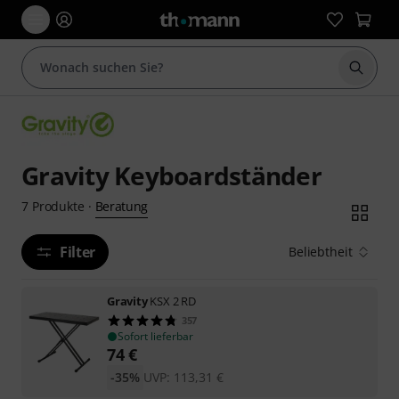
Suche 
Gravity Keyboardständer
Beratung
7
Produkte
·
Filter
Beliebtheit
Gravity
KSX 2 RD
357
Sofort lieferbar
74
€
-35%
UVP:
113,31
€