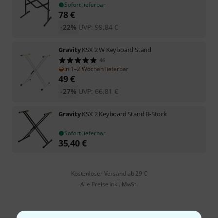
Sofort lieferbar
78
€
-22%
UVP:
99,84
€
Gravity
KSX 2 W Keyboard Stand
46
In 1–2 Wochen lieferbar
49
€
-27%
UVP:
66,81
€
Gravity
KSX 2 Keyboard Stand B-Stock
Sofort lieferbar
35,40
€
Kostenloser Versand ab 29 €
Alle Preise inkl. MwSt.