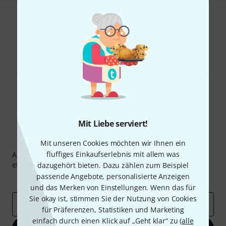
Gefällt Ihnen, was Sie sehen?
Teilen
Hilfe & Feedback
Mit Liebe serviert!
Thomann Newsletter
Mit unseren Cookies möchten wir Ihnen ein
fluffiges Einkaufserlebnis mit allem was
Abonniere den Thomann Newsletter und gewinne mit
etwas Glück einen von
50 Gutscheinen
über jeweils
50€
!
dazugehört bieten. Dazu zählen zum Beispiel
passende Angebote, personalisierte Anzeigen
Inspirierende Beiträge
Deals
Thomann Insights
und das Merken von Einstellungen. Wenn das für
Sie okay ist, stimmen Sie der Nutzung von Cookies
E-Mail-Adresse
*
für Präferenzen, Statistiken und Marketing
einfach durch einen Klick auf „Geht klar“ zu (
alle