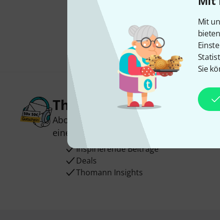
Mit 
Mit un
biete
Einste
Statis
Sie kö
Thomann Newsletter
Abonniere den Thomann Newsletter und
einen von
50 Gutscheinen
über jeweils
Inspirierende Beiträge
Deals
Thomann Insights