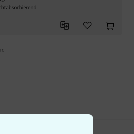
lichtabsorbierend
9 €