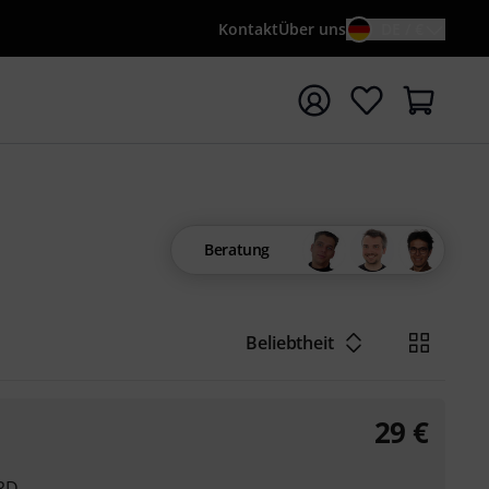
Kontakt
Über uns
DE / €
e mit Suchwort {searchTerm} starten
Beratung
Beliebtheit
29
€
 RD