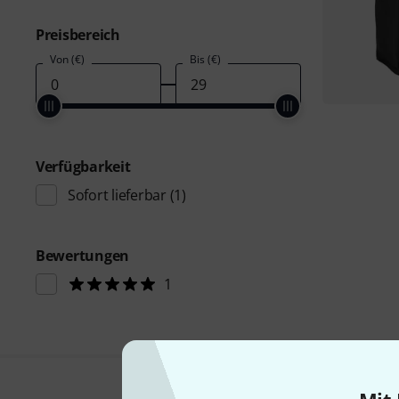
Preisbereich
Von (€)
Bis (€)
Verfügbarkeit
Sofort lieferbar
(1)
Bewertungen
1