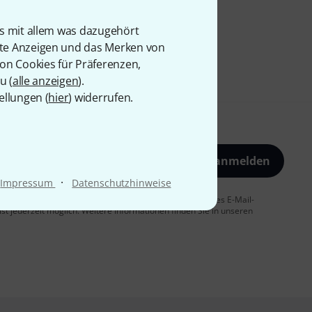
is mit allem was dazugehört
rte Anzeigen und das Merken von
von Cookies für Präferenzen,
u (
alle anzeigen
).
ellungen (
hier
) widerrufen.
Jetzt anmelden
·
Impressum
Datenschutzhinweise
 Sie dem Erhalt von E-Mail-Werbung und einer Messung des E-Mail-
t jederzeit möglich. Weitere Informationen finden Sie in unseren