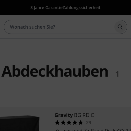
3 Jahre Garantie
Zahlungssicherheit
Such
y Abdeckhauben
1
Gravity
BG RD C
29
passend für Rapid Desk KSX 2