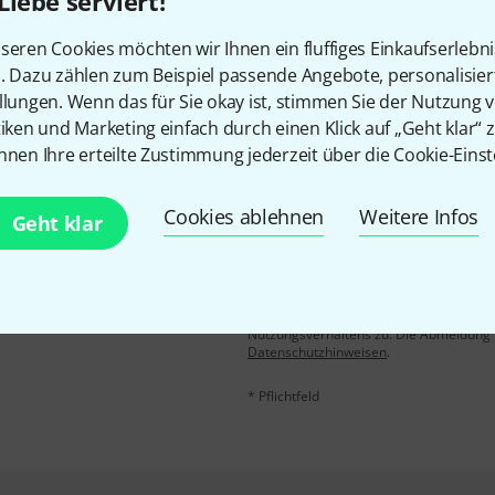
Gefällt Ihnen, was Sie sehen?
Liebe serviert!
seren Cookies möchten wir Ihnen ein fluffiges Einkaufserlebn
Teilen
Hilfe & Feedback
n. Dazu zählen zum Beispiel passende Angebote, personalisie
llungen. Wenn das für Sie okay ist, stimmen Sie der Nutzung 
tiken und Marketing einfach durch einen Klick auf „Geht klar“ z
nnen Ihre erteilte Zustimmung jederzeit über die Cookie-Einst
Cookies ablehnen
Weitere Infos
Geht klar
E-Mail-Adresse
*
 gewinne mit etwas Glück
50€
!
Mit Klick auf „Jetzt anmelden“ stimmen
Nutzungsverhaltens zu. Die Abmeldung is
Datenschutzhinweisen
.
* Pflichtfeld