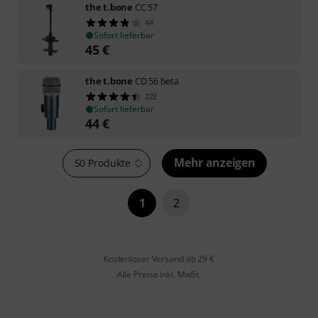
the t.bone
CC 57
44
Sofort lieferbar
45
€
the t.bone
CD 56 beta
222
Sofort lieferbar
44
€
Mehr anzeigen
50 Produkte
1
2
Kostenloser Versand ab 29 €
Alle Preise inkl. MwSt.