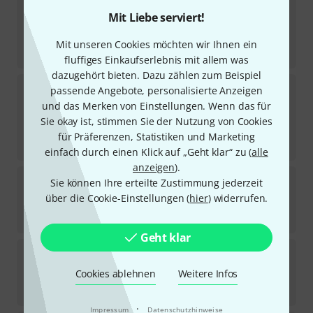
163
Mit Liebe serviert!
Sofort lieferbar
194
€
Mit unseren Cookies möchten wir Ihnen ein
-18%
UVP:
235,99
€
fluffiges Einkaufserlebnis mit allem was
dazugehört bieten. Dazu zählen zum Beispiel
Shure
Beta 98 Amp/C
passende Angebote, personalisierte Anzeigen
35
und das Merken von Einstellungen. Wenn das für
Sofort lieferbar
Sie okay ist, stimmen Sie der Nutzung von Cookies
333
€
für Präferenzen, Statistiken und Marketing
-14%
UVP:
389
€
einfach durch einen Klick auf „Geht klar“ zu (
alle
anzeigen
).
beyerdynamic
M 88
Sie können Ihre erteilte Zustimmung jederzeit
122
über die Cookie-Einstellungen (
hier
) widerrufen.
Sofort lieferbar
459
€
Geht klar
beyerdynamic
TG D58
181
Cookies ablehnen
Weitere Infos
Sofort lieferbar
169
€
·
Impressum
Datenschutzhinweise