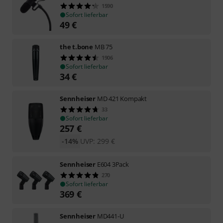
1590
Sofort lieferbar
49
€
the t.bone
MB 75
1906
Sofort lieferbar
34
€
Sennheiser
MD 421 Kompakt
33
Sofort lieferbar
257
€
-14%
UVP:
299
€
Sennheiser
E604 3Pack
270
Sofort lieferbar
369
€
Sennheiser
MD441-U