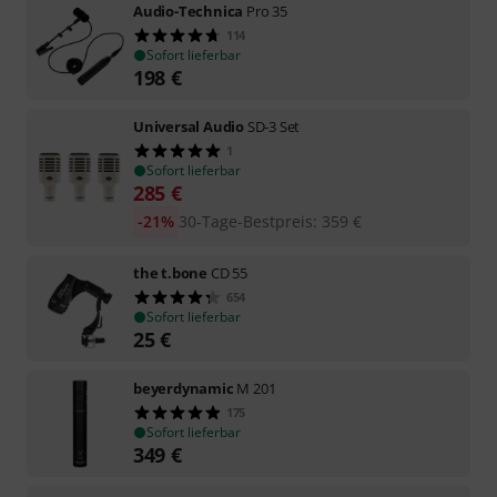
Audio-Technica
Pro 35
114
Sofort lieferbar
198
€
Universal Audio
SD-3 Set
1
Sofort lieferbar
285
€
-21%
30-Tage-Bestpreis
:
359
€
the t.bone
CD 55
654
Sofort lieferbar
25
€
beyerdynamic
M 201
175
Sofort lieferbar
349
€