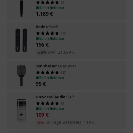
50
Sofort lieferbar
1.189
€
Rode
M5 MP
563
Sofort lieferbar
156
€
-26%
UVP:
210,99
€
Sennheiser
E609 Silver
637
Sofort lieferbar
95
€
Universal Audio
SD-7
12
Sofort lieferbar
109
€
-8%
30-Tage-Bestpreis
:
119
€