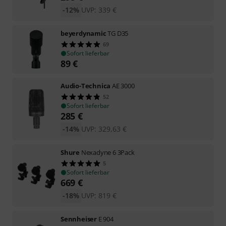
-12%
UVP:
339
€
beyerdynamic
TG D35
69
Sofort lieferbar
89
€
Audio-Technica
AE 3000
52
Sofort lieferbar
285
€
-14%
UVP:
329,63
€
Shure
Nexadyne 6 3Pack
5
Sofort lieferbar
669
€
-18%
UVP:
819
€
Sennheiser
E 904