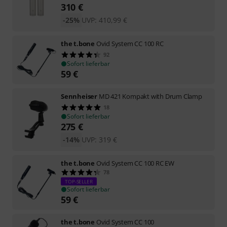
310
€
-25%
UVP:
410,99
€
the t.bone
Ovid System CC 100 RC
92
Sofort lieferbar
59
€
Sennheiser
MD 421 Kompakt with Drum Clamp
18
Sofort lieferbar
275
€
-14%
UVP:
319
€
the t.bone
Ovid System CC 100 RC EW
78
TOP-SELLER
Sofort lieferbar
59
€
the t.bone
Ovid System CC 100