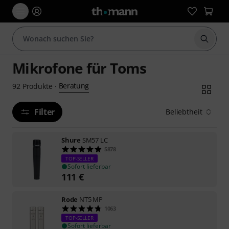
Suche 
Mikrofone für Toms
Beratung
92
Produkte
·
Filter
Beliebtheit
Shure
SM57 LC
5878
TOP-SELLER
Sofort lieferbar
111
€
Rode
NT5 MP
1063
TOP-SELLER
Sofort lieferbar