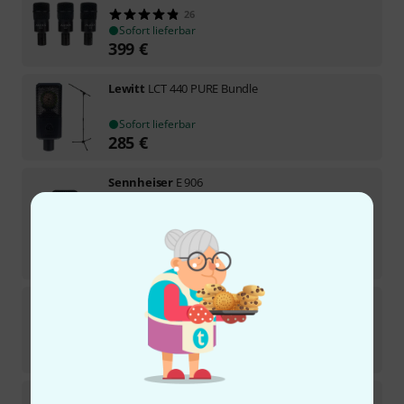
26
Sofort lieferbar
399
€
Lewitt
LCT 440 PURE Bundle
Sofort lieferbar
285
€
Sennheiser
E 906
1696
Sofort lieferbar
161
€
-10%
30-Tage-Bestpreis
:
179
€
Lauten Audio
Tom Mic
5
Sofort lieferbar
369
€
Rode
NT5 S