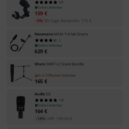
251
Sofort lieferbar
159
€
-9%
30-Tage-Bestpreis
:
175
€
Neumann
MCM 114 Set Drums
3
Sofort lieferbar
629
€
Shure
SM57 LC Stand Bundle
In 2–3 Wochen lieferbar
165
€
Audix
D2
138
Sofort lieferbar
164
€
-18%
UVP:
199,50
€