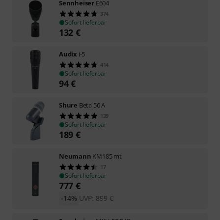
Sennheiser
E604
374
Sofort lieferbar
132
€
Audix
i-5
414
Sofort lieferbar
94
€
Shure
Beta 56 A
139
Sofort lieferbar
189
€
Neumann
KM185 mt
17
Sofort lieferbar
777
€
-14%
UVP:
899
€