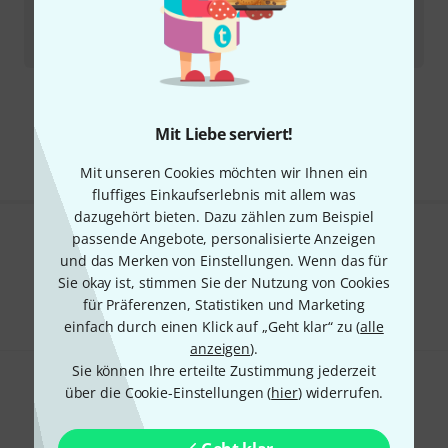
7
Sofort lieferbar
36,30
€
Kostenloser Versand ab 29 €
Mit Liebe serviert!
Alle Preise inkl. MwSt.
Mit unseren Cookies möchten wir Ihnen ein
fluffiges Einkaufserlebnis mit allem was
dazugehört bieten. Dazu zählen zum Beispiel
passende Angebote, personalisierte Anzeigen
Gefällt Ihnen, was Sie sehen?
und das Merken von Einstellungen. Wenn das für
Sie okay ist, stimmen Sie der Nutzung von Cookies
Teilen
Hilfe & Feedback
für Präferenzen, Statistiken und Marketing
einfach durch einen Klick auf „Geht klar“ zu (
alle
anzeigen
).
Sie können Ihre erteilte Zustimmung jederzeit
über die Cookie-Einstellungen (
hier
) widerrufen.