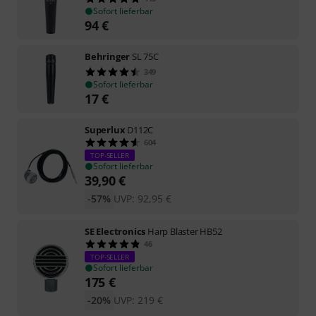
Sofort lieferbar
94
€
Behringer
SL 75C
349
Sofort lieferbar
17
€
Superlux
D112C
604
TOP-SELLER
Sofort lieferbar
39,90
€
-57%
UVP:
92,95
€
SE Electronics
Harp Blaster HB52
46
TOP-SELLER
Sofort lieferbar
175
€
-20%
UVP:
219
€