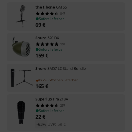
the t.bone
GM 55
847
Sofort lieferbar
69
€
Shure
520 DX
159
Sofort lieferbar
159
€
Shure
SM57 LC Stand Bundle
In 2–3 Wochen lieferbar
165
€
Superlux
Pra 218A
257
Sofort lieferbar
22
€
-63%
UVP:
59
€