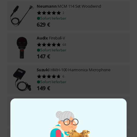
Neumann
MCM 114 Set Woodwind
2
Sofort lieferbar
629
€
Audix
Fireball-V
68
Sofort lieferbar
147
€
Suzuki
HMH-100 Harmonica Microphone
6
Sofort lieferbar
149
€
Suzuki
HMH-200 Harmonica Microphone
5
Sofort lieferbar
175
€
Superlux
D112C B-Stock