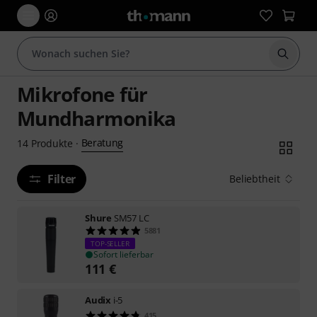
Suche 
Mikrofone für
Mundharmonika
Beratung
14
Produkte
·
Filter
Beliebtheit
Shure
SM57 LC
5881
TOP-SELLER
Sofort lieferbar
111
€
Audix
i-5
415