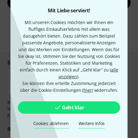
Jetzt anmelden
Mit Liebe serviert!
Mit Klick auf „Jetzt anmelden“ stimmen Sie dem Erhalt von E-Mail-
Werbung und einer Messung des E-Mail-Nutzungsverhaltens zu. Die
Mit unseren Cookies möchten wir Ihnen ein
Abmeldung ist jederzeit möglich. Weitere Informationen finden Sie in
fluffiges Einkaufserlebnis mit allem was
unseren
Datenschutzhinweisen
.
dazugehört bieten. Dazu zählen zum Beispiel
* Pflichtfeld
passende Angebote, personalisierte Anzeigen
und das Merken von Einstellungen. Wenn das für
Sie okay ist, stimmen Sie der Nutzung von Cookies
Sicher einkaufen & bezahlen
für Präferenzen, Statistiken und Marketing
einfach durch einen Klick auf „Geht klar“ zu (
alle
anzeigen
).
Sie können Ihre erteilte Zustimmung jederzeit
über die Cookie-Einstellungen (
hier
) widerrufen.
Bezahlen Sie vertraulich und sicher per Nachnahme,
Geht klar
Vorkasse, PayPal, Amazon Pay,
Klarna Sofort bezahlen
,
Klarna Ratenzahlung
oder Kreditkarte.
Cookies ablehnen
Weitere Infos
Ihre Vorteile