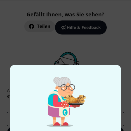
Gefällt Ihnen, was Sie sehen?
Teilen
Hilfe & Feedback
Thomann Newsletter
Abonniere den Thomann Newsletter und gewinne mit
etwas Glück einen von
50 Gutscheinen
über jeweils
50€
!
Inspirierende Beiträge
Deals
Thomann Insights
E-Mail-Adresse
*