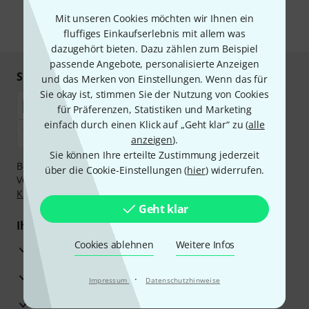
unseren
Datenschutzhinweisen
.
Mit unseren Cookies möchten wir Ihnen ein
* Pflichtfeld
fluffiges Einkaufserlebnis mit allem was
dazugehört bieten. Dazu zählen zum Beispiel
passende Angebote, personalisierte Anzeigen
Sicher einkaufen & bezahlen
und das Merken von Einstellungen. Wenn das für
Sie okay ist, stimmen Sie der Nutzung von Cookies
für Präferenzen, Statistiken und Marketing
einfach durch einen Klick auf „Geht klar“ zu (
alle
anzeigen
).
Sie können Ihre erteilte Zustimmung jederzeit
Bezahlen Sie vertraulich und sicher per Nachnahme,
über die Cookie-Einstellungen (
hier
) widerrufen.
Vorkasse, PayPal, Amazon Pay,
Klarna Sofort bezahlen
,
Klarna Ratenzahlung
oder Kreditkarte.
Geht klar
Ihre Vorteile
Cookies ablehnen
Weitere Infos
3 Jahre Thomann Garantie
30 Tage Money-Back-Garantie
·
Impressum
Datenschutzhinweise
Reparaturservice