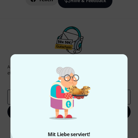
Hilfe & Feedback
Thomann Newsletter
Abonniere den Thomann Newsletter und gewinne mit
etwas Glück einen von
50 Gutscheinen
über jeweils
50€
!
Inspirierende Beiträge
Deals
Thomann Insights
E-Mail-Adresse
*
Jetzt anmelden
Mit Klick auf „Jetzt anmelden“ stimmen Sie dem Erhalt von E-Mail-
Werbung und einer Messung des E-Mail-Nutzungsverhaltens zu. Die
Mit Liebe serviert!
Abmeldung ist jederzeit möglich. Weitere Informationen finden Sie in