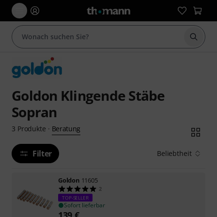
Suche 
Goldon Klingende Stäbe
Sopran
Beratung
3
Produkte
·
Filter
Beliebtheit
Goldon
11605
2
TOP-SELLER
Sofort lieferbar
139
€