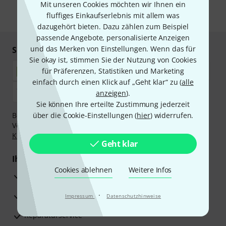
Mit unseren Cookies möchten wir Ihnen ein
fluffiges Einkaufserlebnis mit allem was
* Pflichtfeld
dazugehört bieten. Dazu zählen zum Beispiel
passende Angebote, personalisierte Anzeigen
und das Merken von Einstellungen. Wenn das für
Sicher einkaufen & bezahlen
Sie okay ist, stimmen Sie der Nutzung von Cookies
für Präferenzen, Statistiken und Marketing
einfach durch einen Klick auf „Geht klar“ zu (
alle
anzeigen
).
Sie können Ihre erteilte Zustimmung jederzeit
Bezahlen Sie vertraulich und sicher per Nachnahme,
über die Cookie-Einstellungen (
hier
) widerrufen.
Vorkasse, PayPal, Amazon Pay,
Klarna Sofort bezahlen
,
Klarna Ratenzahlung
oder Kreditkarte.
Geht klar
Ihre Vorteile
Cookies ablehnen
Weitere Infos
3 Jahre Thomann Garantie
30 Tage Money-Back-Garantie
·
Impressum
Datenschutzhinweise
Reparaturservice