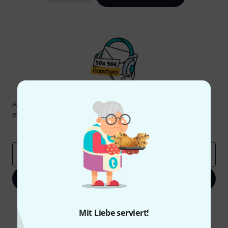
Thomann Newsletter
Abonniere den Thomann Newsletter und gewinne mit
etwas Glück einen von
50 Gutscheinen
über jeweils
50€
!
Inspirierende Beiträge
Deals
Thomann Insights
E-Mail-Adresse
*
Jetzt anmelden
Mit Klick auf „Jetzt anmelden“ stimmen Sie dem Erhalt von E-Mail-
Werbung und einer Messung des E-Mail-Nutzungsverhaltens zu. Die
Mit Liebe serviert!
Abmeldung ist jederzeit möglich. Weitere Informationen finden Sie in
unseren
Datenschutzhinweisen
.