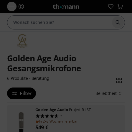
Suche 
Golden Age Audio
Gesangsmikrofone
Beratung
6
Produkte
·
Filter
Beliebtheit
Golden Age Audio
Project R1 ST
7
In 2–3 Wochen lieferbar
549
€