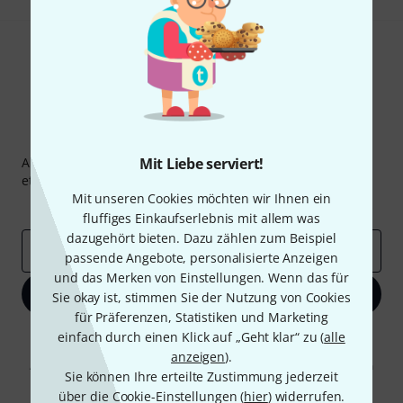
Thomann Newsletter
Abonniere den Thomann Newsletter und gewinne mit
Mit Liebe serviert!
etwas Glück einen von
50 Gutscheinen
über jeweils
50€
!
Mit unseren Cookies möchten wir Ihnen ein
Inspirierende Beiträge
Deals
Thomann Insights
fluffiges Einkaufserlebnis mit allem was
dazugehört bieten. Dazu zählen zum Beispiel
E-Mail-Adresse
*
passende Angebote, personalisierte Anzeigen
und das Merken von Einstellungen. Wenn das für
Jetzt anmelden
Sie okay ist, stimmen Sie der Nutzung von Cookies
für Präferenzen, Statistiken und Marketing
einfach durch einen Klick auf „Geht klar“ zu (
alle
Mit Klick auf „Jetzt anmelden“ stimmen Sie dem Erhalt von E-Mail-
Werbung und einer Messung des E-Mail-Nutzungsverhaltens zu. Die
anzeigen
).
Abmeldung ist jederzeit möglich. Weitere Informationen finden Sie in
Sie können Ihre erteilte Zustimmung jederzeit
unseren
Datenschutzhinweisen
.
über die Cookie-Einstellungen (
hier
) widerrufen.