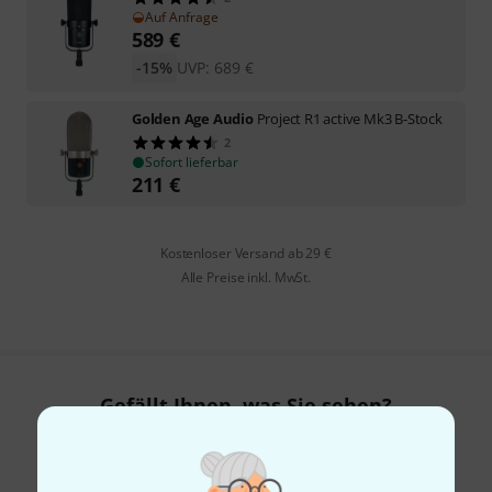
Auf Anfrage
589
€
-15%
UVP:
689
€
Golden Age Audio
Project R1 active Mk3 B-Stock
2
Sofort lieferbar
211
€
Kostenloser Versand ab 29 €
Alle Preise inkl. MwSt.
Gefällt Ihnen, was Sie sehen?
Teilen
Hilfe & Feedback