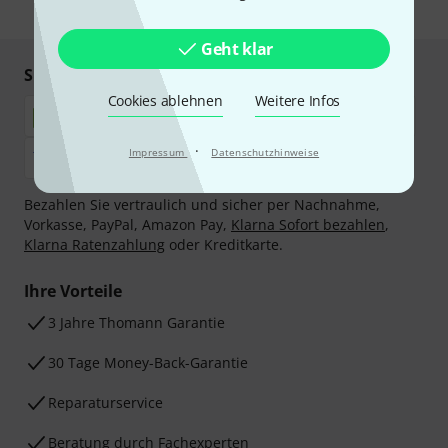
* Pflichtfeld
Geht klar
Sicher einkaufen & bezahlen
Cookies ablehnen
Weitere Infos
·
Impressum
Datenschutzhinweise
Bezahlen Sie vertraulich und sicher per Nachnahme,
Vorkasse, PayPal, Amazon Pay,
Klarna Sofort bezahlen
,
Klarna Ratenzahlung
oder Kreditkarte.
Ihre Vorteile
3 Jahre Thomann Garantie
30 Tage Money-Back-Garantie
Reparaturservice
Beratung durch Fachexperten