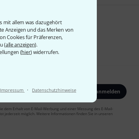
is mit allem was dazugehört
rte Anzeigen und das Merken von
von Cookies für Präferenzen,
u (
alle anzeigen
).
ellungen (
hier
) widerrufen.
·
Impressum
Datenschutzhinweise
Jetzt anmelden
 Sie dem Erhalt von E-Mail-Werbung und einer Messung des E-Mail-
t jederzeit möglich. Weitere Informationen finden Sie in unseren