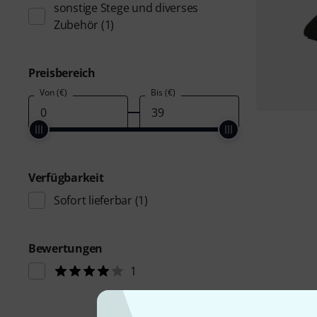
sonstige Stege und diverses
Zubehör
(1)
Preisbereich
Von (€)
Bis (€)
Verfügbarkeit
Sofort lieferbar
(1)
Bewertungen
1