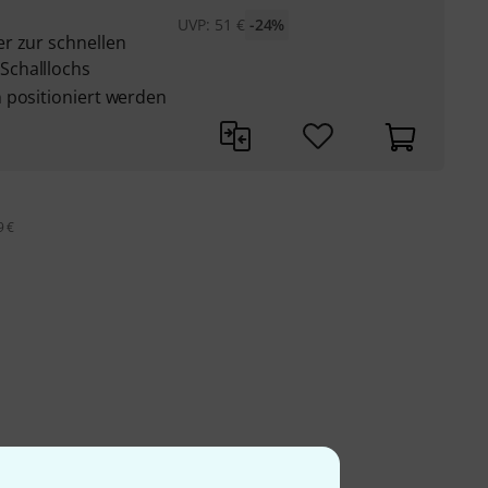
UVP:
51
€
-24%
r zur schnellen
Schalllochs
 positioniert werden
9 €