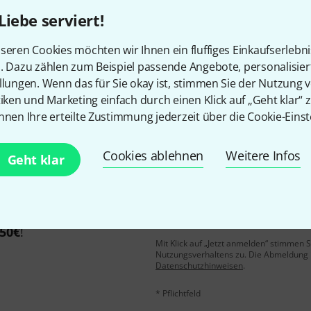
Liebe serviert!
Gefällt Ihnen, was Sie sehen?
seren Cookies möchten wir Ihnen ein fluffiges Einkaufserlebn
n. Dazu zählen zum Beispiel passende Angebote, personalisie
llungen. Wenn das für Sie okay ist, stimmen Sie der Nutzung 
Teilen
Hilfe & Feedback
tiken und Marketing einfach durch einen Klick auf „Geht klar“ z
nnen Ihre erteilte Zustimmung jederzeit über die Cookie-Einst
Cookies ablehnen
Weitere Infos
Geht klar
E-Mail-Adresse
*
 gewinne mit etwas Glück
50€
!
Mit Klick auf „Jetzt anmelden“ stimmen
Nutzungsverhaltens zu. Die Abmeldung is
Datenschutzhinweisen
.
* Pflichtfeld