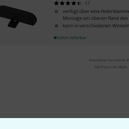
17
verfügt über eine Federklamme
Montage am oberen Rand des 
kann in verschiedenen Winkeln
Sofort lieferbar
Kostenloser Versand ab 2
Alle Preise inkl. MwSt.