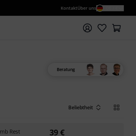
Kontakt
Über uns
DE / €
e mit Suchwort {searchTerm} starten
Beratung
Beliebtheit
39
€
mb Rest