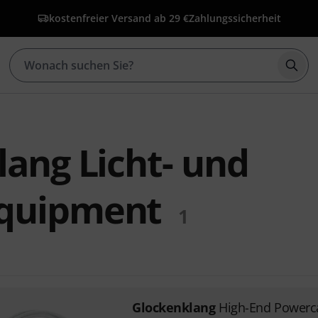
kostenfreier Versand ab 29 €
Zahlungssicherheit
Such
ang Licht- und
quipment
1
Glockenklang
High-End Powerc