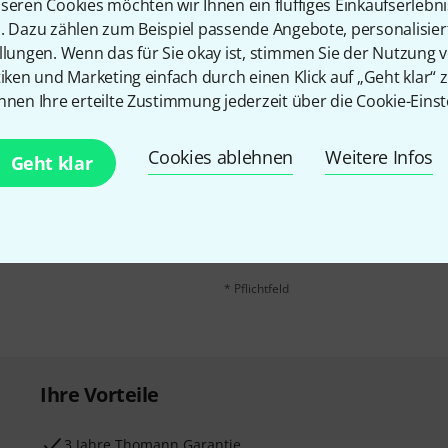
seren Cookies möchten wir Ihnen ein fluffiges Einkaufserlebn
n. Dazu zählen zum Beispiel passende Angebote, personalisie
llungen. Wenn das für Sie okay ist, stimmen Sie der Nutzung 
tiken und Marketing einfach durch einen Klick auf „Geht klar“ z
nnen Ihre erteilte Zustimmung jederzeit über die Cookie-Einst
Cookies ablehnen
Weitere Infos
E-Mail-Adresse
*
Geht klar
 gewinne mit etwas Glück
50€
!
Mit Klick auf „Jetzt anmelden“ stimmen
Nutzungsverhaltens zu. Die Abmeldung is
Datenschutzhinweisen
.
* Pflichtfeld
Ihre Vorteile
3 Jahre Thomann Garantie