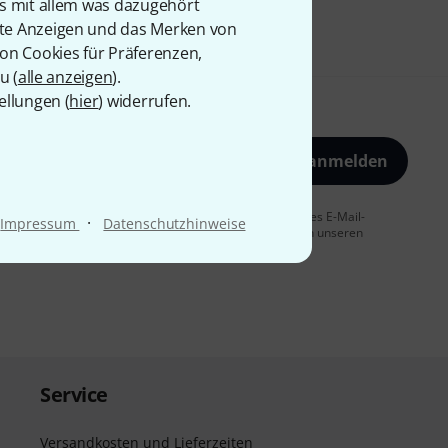
is mit allem was dazugehört
rte Anzeigen und das Merken von
von Cookies für Präferenzen,
u (
alle anzeigen
).
ellungen (
hier
) widerrufen.
Jetzt anmelden
 Sie dem Erhalt von E-Mail-Werbung und einer Messung des E-Mail-
·
Impressum
Datenschutzhinweise
t jederzeit möglich. Weitere Informationen finden Sie in unseren
Service
Versandkosten und Lieferzeiten