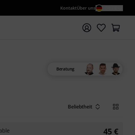
Kontakt
Über uns
DE / €
e mit Suchwort {searchTerm} starten
Beratung
Beliebtheit
45
€
able