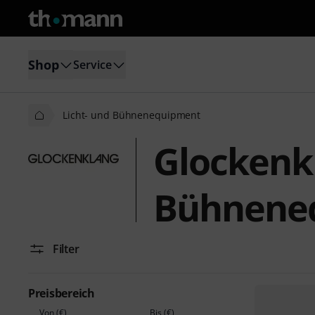
Shop
Service
Licht- und Bühnenequipment
Glockenkl
Bühnene
Filter
Preisbereich
Von (€)
Bis (€)