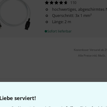
110
hochwertiges, abgeschirmtes 
Querschnitt: 3x 1 mm²
Länge: 2 m
Sofort lieferbar
Kostenloser Versand ab 2
Alle Preise inkl. MwSt.
Gefällt Ihnen, was Sie sehen?
Liebe serviert!
Teilen
Hilfe & Feedback